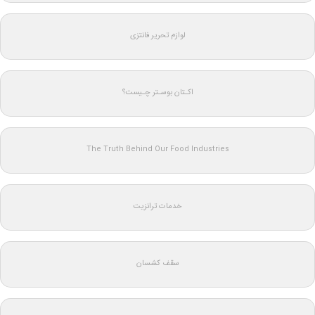
لوازم تحریر فانتزی
اکـتان بوسـتر چـیست؟
The Truth Behind Our Food Industries
خدمات ترانزیت
سقف کشسان