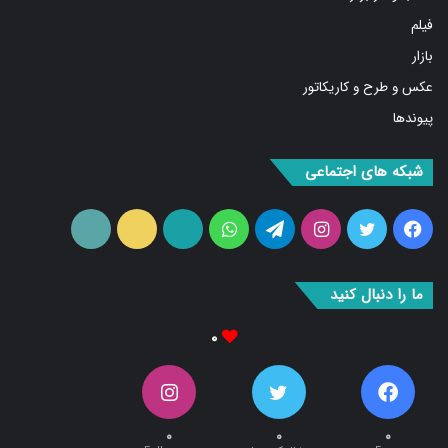
فیلم
بازار
عکس و طرح و کاریکاتور
پیوندها
شبکه های اجتماعی
فیس
توییتر
اینستاگرام
تلگرام
واتس
آپارات
ایتا
RSS
بوک
آپ
ما را دنبال کنید
۰
۰
۰
۰
Fans
دنبال کننده‌ها
Followers