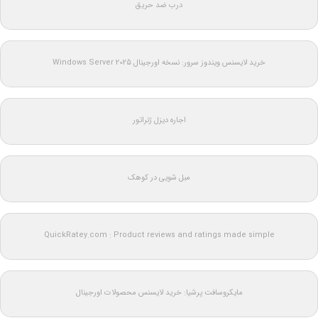
درب ضد حریق
خرید لایسنس ویندوز سرور: نسخه اورجینال Windows Server 2025
اجاره دیزل ژنراتور
مبل شویی در کوهک
QuickRatey.com : Product reviews and ratings made simple
مایکروسافت پرشیا: خرید لایسنس محصولات اورجینال