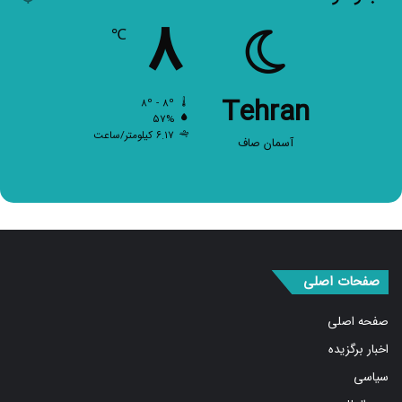
۸
℃
Tehran
۸º - ۸º
۵۷%
۶.۱۷ کیلومتر/ساعت
آسمان صاف
صفحات اصلی
صفحه اصلی
اخبار برگزیده
سیاسی
بین الملل