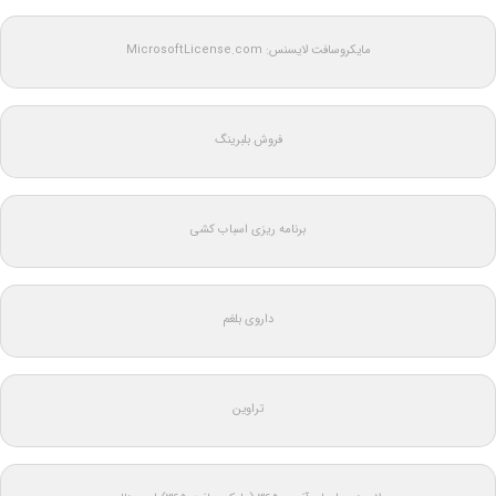
مایکروسافت لایسنس: MicrosoftLicense.com
فروش بلبرینگ
برنامه ریزی اسباب کشی
داروی بلغم
تراوین