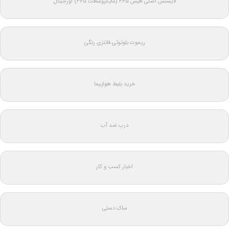
لایسنس اصلی آفیس ۳۶۵ (مایکروسافت ۳۶۵) اورجینال
ریموت بلوتوثی فانتزی رنگی
خرید بلیط هواپیما
درب ضد آب
اخبار کسب و کار
ساک دستی