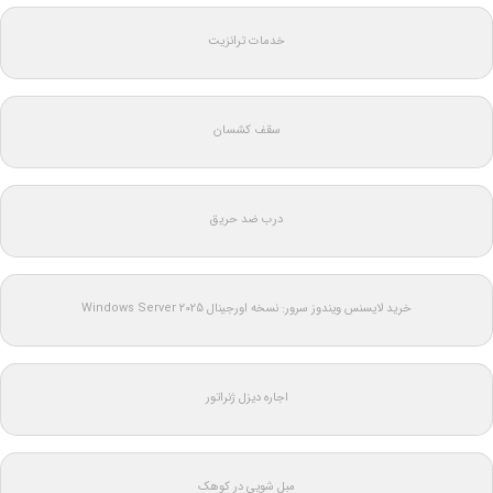
خدمات ترانزیت
سقف کشسان
درب ضد حریق
خرید لایسنس ویندوز سرور: نسخه اورجینال Windows Server 2025
اجاره دیزل ژنراتور
مبل شویی در کوهک