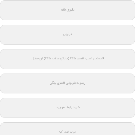
داروی بلغم
تراوین
لایسنس اصلی آفیس ۳۶۵ (مایکروسافت ۳۶۵) اورجینال
ریموت بلوتوثی فانتزی رنگی
خرید بلیط هواپیما
درب ضد آب