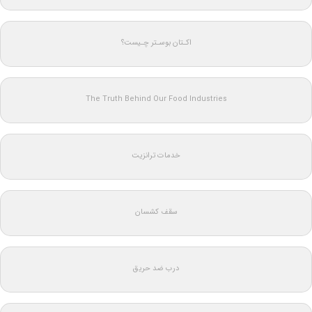
اکـتان بوسـتر چـیست؟
The Truth Behind Our Food Industries
خدمات ترانزیت
سقف کشسان
درب ضد حریق