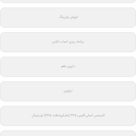
فروش بلبرینگ
برنامه ریزی اسباب کشی
داروی بلغم
تراوین
لایسنس اصلی آفیس ۳۶۵ (مایکروسافت ۳۶۵) اورجینال