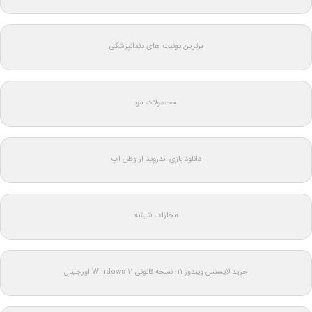
برترین یونیت های دندانپزشکی
محصولات مو
دانلود بازی اندروید از وطن اپ
مجازات شیشه
خرید لایسنس ویندوز 11: نسخه قانونی Windows 11 اورجینال