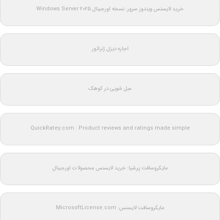
خرید لایسنس ویندوز سرور: نسخه اورجینال Windows Server 2025
اجاره دیزل ژنراتور
مبل شویی در کوهک
QuickRatey.com : Product reviews and ratings made simple
مایکروسافت پرشیا: خرید لایسنس محصولات اورجینال
مایکروسافت لایسنس: MicrosoftLicense.com