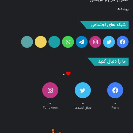
پیوندها
شبکه های اجتماعی
فیس
توییتر
اینستاگرام
تلگرام
واتس
آپارات
ایتا
RSS
بوک
آپ
ما را دنبال کنید
۰
۰
۰
۰
Fans
دنبال کننده‌ها
Followers