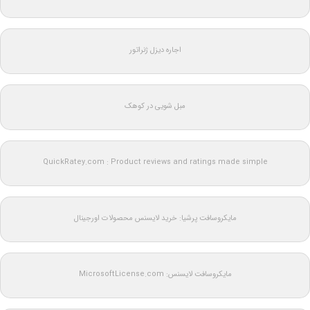
اجاره دیزل ژنراتور
مبل شویی در کوهک
QuickRatey.com : Product reviews and ratings made simple
مایکروسافت پرشیا: خرید لایسنس محصولات اورجینال
مایکروسافت لایسنس: MicrosoftLicense.com