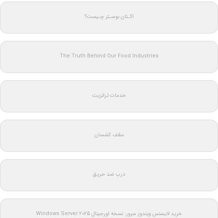
اکـتان بوسـتر چـیست؟
The Truth Behind Our Food Industries
خدمات ترانزیت
سقف کشسان
درب ضد حریق
خرید لایسنس ویندوز سرور: نسخه اورجینال Windows Server 2025