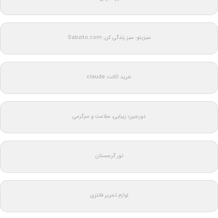
سبزیتو: سبز زندگی کن: Sabzito.com
خرید اکانت claude
دورجین؛ زیبایی، سلامت و سرگرمی
تور گرجستان
لوازم تحریر فانتزی