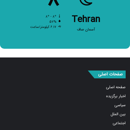
۸
Tehran
۸º - ۸º
۵۷%
۶.۱۷ کیلومتر/ساعت
آسمان صاف
صفحات اصلی
صفحه اصلی
اخبار برگزیده
سیاسی
بین الملل
اجتماعی