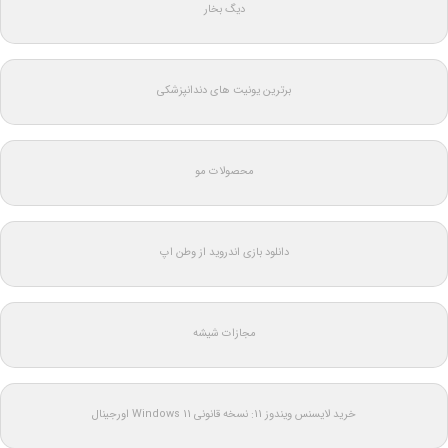
دیگ بخار
برترین یونیت های دندانپزشکی
محصولات مو
دانلود بازی اندروید از وطن اپ
مجازات شیشه
خرید لایسنس ویندوز 11: نسخه قانونی Windows 11 اورجینال