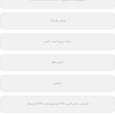
فروش بلبرینگ
برنامه ریزی اسباب کشی
داروی بلغم
تراوین
لایسنس اصلی آفیس ۳۶۵ (مایکروسافت ۳۶۵) اورجینال