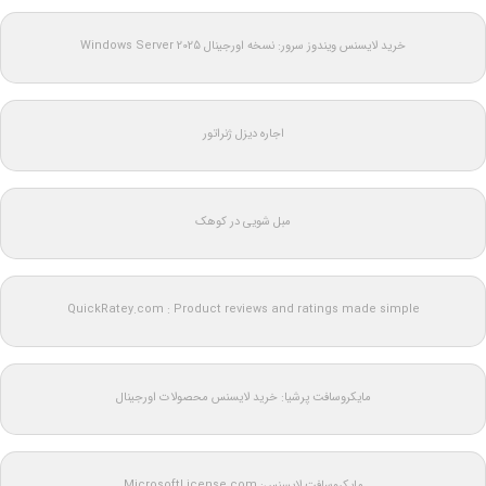
خرید لایسنس ویندوز سرور: نسخه اورجینال Windows Server 2025
اجاره دیزل ژنراتور
مبل شویی در کوهک
QuickRatey.com : Product reviews and ratings made simple
مایکروسافت پرشیا: خرید لایسنس محصولات اورجینال
مایکروسافت لایسنس: MicrosoftLicense.com