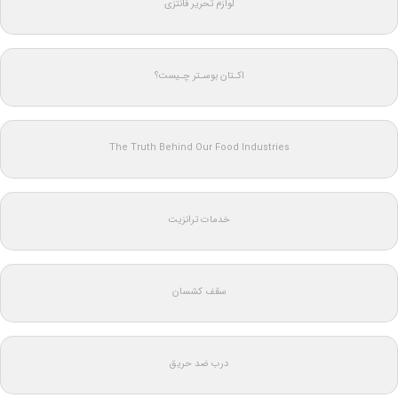
لوازم تحریر فانتزی
اکـتان بوسـتر چـیست؟
The Truth Behind Our Food Industries
خدمات ترانزیت
سقف کشسان
درب ضد حریق