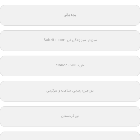
پرده برقی
سبزیتو: سبز زندگی کن: Sabzito.com
خرید اکانت claude
دورجین؛ زیبایی، سلامت و سرگرمی
تور گرجستان