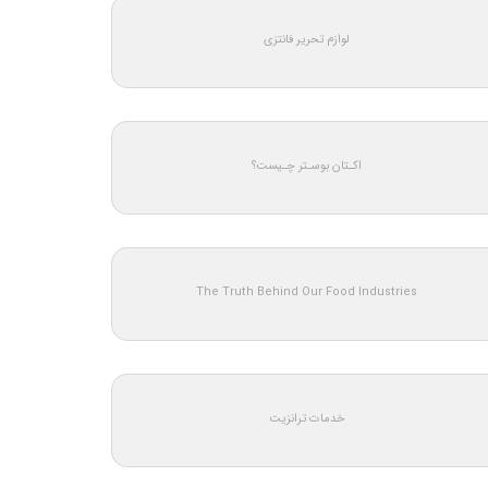
لوازم تحریر فانتزی
اکـتان بوسـتر چـیست؟
The Truth Behind Our Food Industries
خدمات ترانزیت