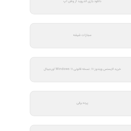
دانلود بازی اندروید از وطن اپ
مجازات شیشه
خرید لایسنس ویندوز 11: نسخه قانونی Windows 11 اورجینال
پرده برقی