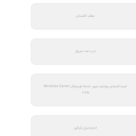
سقف کشسان
درب ضد حریق
خرید لایسنس ویندوز سرور: نسخه اورجینال Windows Server
2025
اجاره دیزل ژنراتور