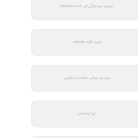
سبزیتو: سبز زندگی کن: Sabzito.com
خرید اکانت claude
دورجین؛ زیبایی، سلامت و سرگرمی
تور گرجستان