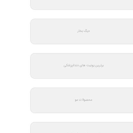
دیگ بخار
برترین یونیت های دندانپزشکی
محصولات مو