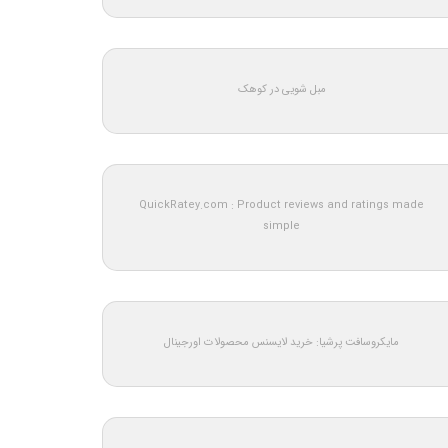
مبل شویی در کوهک
QuickRatey.com : Product reviews and ratings made
simple
مایکروسافت پرشیا: خرید لایسنس محصولات اورجینال