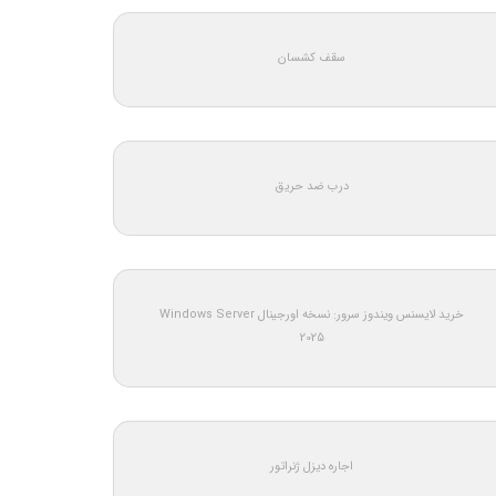
سقف کشسان
درب ضد حریق
خرید لایسنس ویندوز سرور: نسخه اورجینال Windows Server
2025
اجاره دیزل ژنراتور