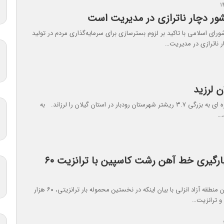
شور دچار ناترازی در مدیریت است
ی اسلامی با تاکید بر لزوم بسترسازی برای سرمایه‌گذاری مردم در تولید
 ناترازی در مدیریت…
ن لرزید
رودبار- زمین لرزه ای به بزرگی ۳.۷ ریشتر شهرستان رودبار در استان گیلان را لرزاند. به
،…
نخستین بارگیری خط آهن رشت کاسپین با ترانزیت ۶۰
سخنگوی سازمان منطقه آزاد انزلی با بیان اینکه در نخستین محموله بار ترانزیتی، ۶۰ هزار
 و ترانزیت…