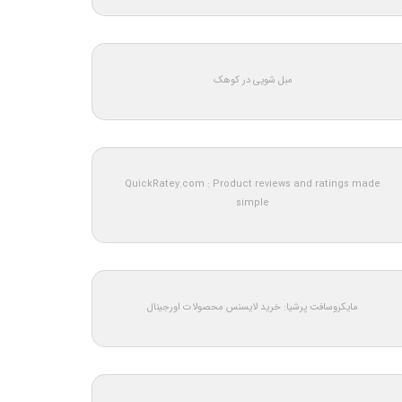
مبل شویی در کوهک
QuickRatey.com : Product reviews and ratings made
simple
مایکروسافت پرشیا: خرید لایسنس محصولات اورجینال