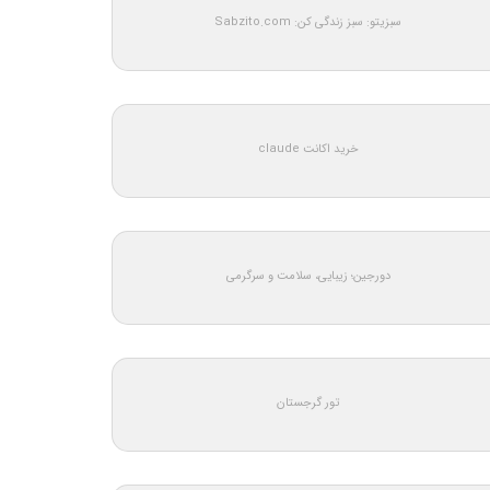
سبزیتو: سبز زندگی کن: Sabzito.com
خرید اکانت claude
دورجین؛ زیبایی، سلامت و سرگرمی
تور گرجستان