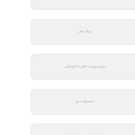
دیگ بخار
برترین یونیت های دندانپزشکی
محصولات مو