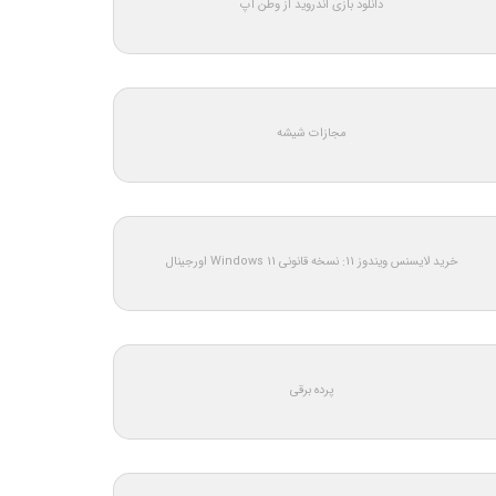
دانلود بازی اندروید از وطن اپ
مجازات شیشه
خرید لایسنس ویندوز 11: نسخه قانونی Windows 11 اورجینال
پرده برقی