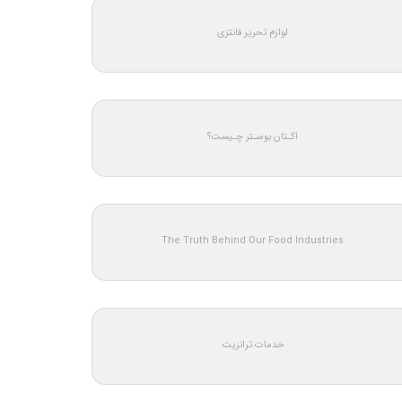
لوازم تحریر فانتزی
اکـتان بوسـتر چـیست؟
The Truth Behind Our Food Industries
خدمات ترانزیت