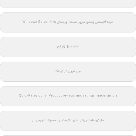
خرید لایسنس ویندوز سرور: نسخه اورجینال Windows Server 2025
اجاره دیزل ژنراتور
مبل شویی در کوهک
QuickRatey.com : Product reviews and ratings made simple
مایکروسافت پرشیا: خرید لایسنس محصولات اورجینال