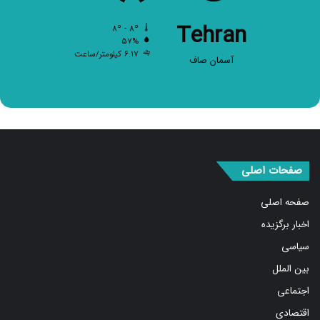
Tehran
۸º - ۸º
۵۷%
۶.۱۷ کیلومتر/ساعت
آسمان صاف
صفحات اصلی
صفحه اصلی
اخبار برگزیده
سیاسی
بین الملل
اجتماعی
اقتصادی