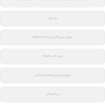
پرده برقی
سبزیتو: سبز زندگی کن: Sabzito.com
خرید اکانت claude
دورجین؛ زیبایی، سلامت و سرگرمی
تور گرجستان