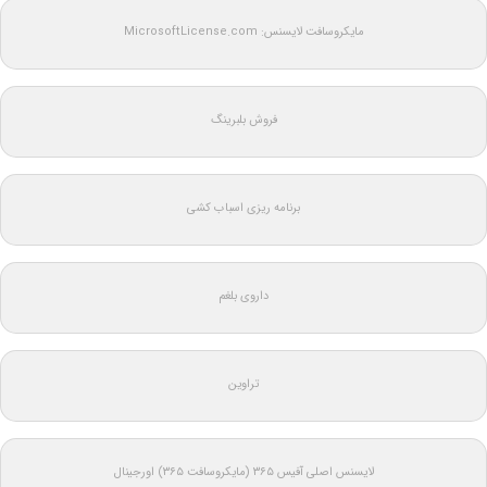
مایکروسافت لایسنس: MicrosoftLicense.com
فروش بلبرینگ
برنامه ریزی اسباب کشی
داروی بلغم
تراوین
لایسنس اصلی آفیس ۳۶۵ (مایکروسافت ۳۶۵) اورجینال