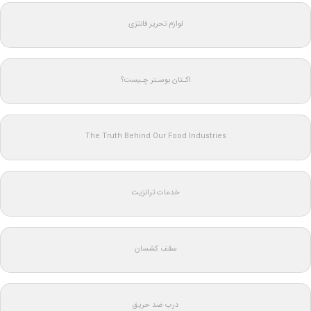
لوازم تحریر فانتزی
اکـتان بوسـتر چـیست؟
The Truth Behind Our Food Industries
خدمات ترانزیت
سقف کشسان
درب ضد حریق