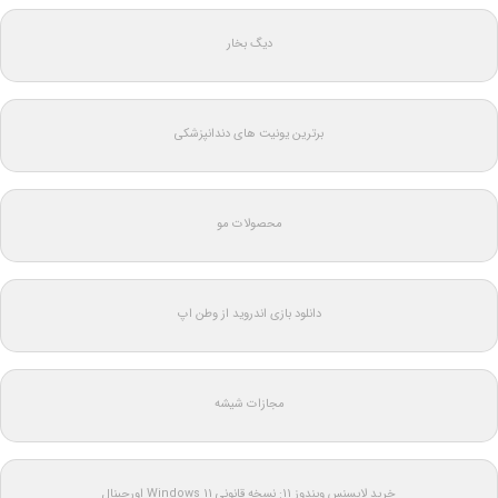
دیگ بخار
برترین یونیت های دندانپزشکی
محصولات مو
دانلود بازی اندروید از وطن اپ
مجازات شیشه
خرید لایسنس ویندوز 11: نسخه قانونی Windows 11 اورجینال