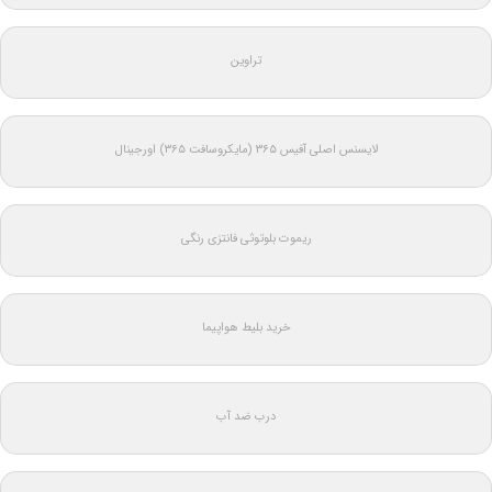
تراوین
لایسنس اصلی آفیس ۳۶۵ (مایکروسافت ۳۶۵) اورجینال
ریموت بلوتوثی فانتزی رنگی
خرید بلیط هواپیما
درب ضد آب