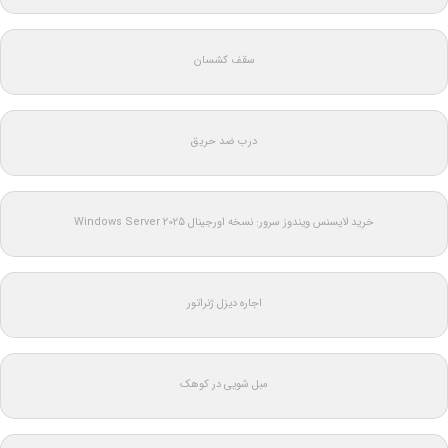
سقف کشسان
درب ضد حریق
خرید لایسنس ویندوز سرور: نسخه اورجینال Windows Server 2025
اجاره دیزل ژنراتور
مبل شویی در کوهک