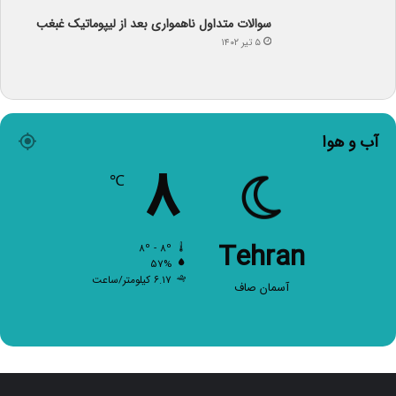
سوالات متداول ناهمواری بعد از لیپوماتیک غبغب
۵ تیر ۱۴۰۲
آب و هوا
۸
℃
Tehran
۸º - ۸º
۵۷%
۶.۱۷ کیلومتر/ساعت
آسمان صاف