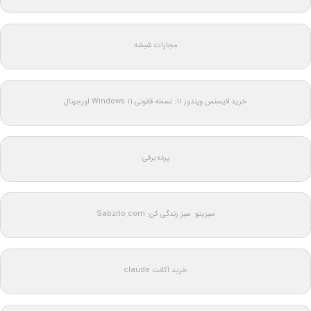
مجازات شیشه
خرید لایسنس ویندوز 11: نسخه قانونی Windows 11 اورجینال
پرده برقی
سبزیتو: سبز زندگی کن: Sabzito.com
خرید اکانت claude