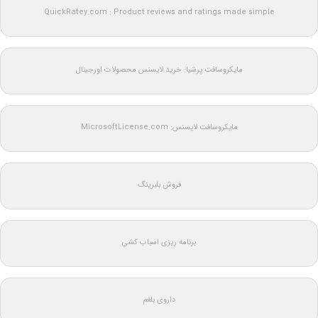
QuickRatey.com : Product reviews and ratings made simple
مایکروسافت پرشیا: خرید لایسنس محصولات اورجینال
مایکروسافت لایسنس: MicrosoftLicense.com
فروش بلبرینگ
برنامه ریزی اسباب کشی
داروی بلغم