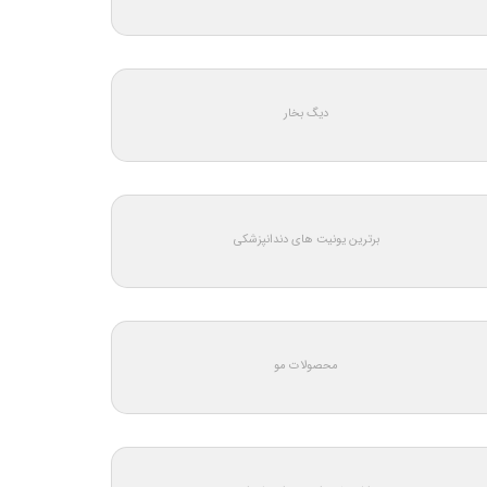
دیگ بخار
برترین یونیت های دندانپزشکی
محصولات مو