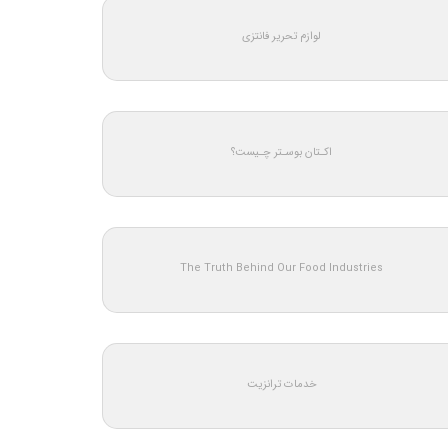
لوازم تحریر فانتزی
اکـتان بوسـتر چـیست؟
The Truth Behind Our Food Industries
خدمات ترانزیت