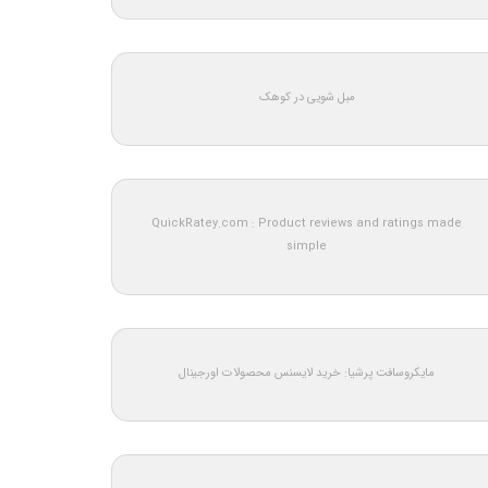
مبل شویی در کوهک
QuickRatey.com : Product reviews and ratings made
simple
مایکروسافت پرشیا: خرید لایسنس محصولات اورجینال