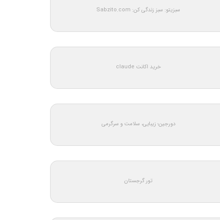
سبزیتو: سبز زندگی کن: Sabzito.com
خرید اکانت claude
دورجین؛ زیبایی، سلامت و سرگرمی
تور گرجستان