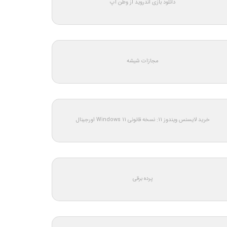
دانلود بازی اندروید از وطن اپ
مجازات شیشه
خرید لایسنس ویندوز 11: نسخه قانونی Windows 11 اورجینال
پرده برقی