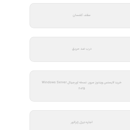
سقف کشسان
درب ضد حریق
خرید لایسنس ویندوز سرور: نسخه اورجینال Windows Server
2025
اجاره دیزل ژنراتور