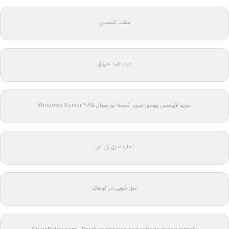
سقف کشسان
درب ضد حریق
خرید لایسنس ویندوز سرور: نسخه اورجینال Windows Server 2025
اجاره دیزل ژنراتور
مبل شویی در کوهک