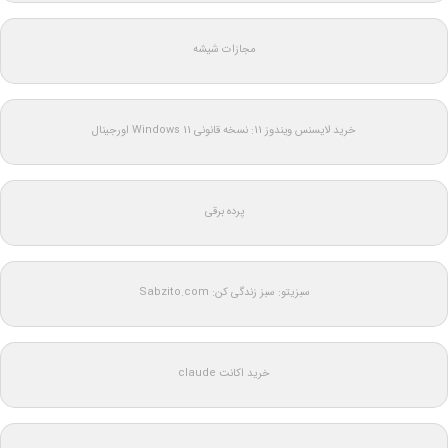
مجازات شیشه
خرید لایسنس ویندوز 11: نسخه قانونی Windows 11 اورجینال
پرده برقی
سبزیتو: سبز زندگی کن: Sabzito.com
خرید اکانت claude