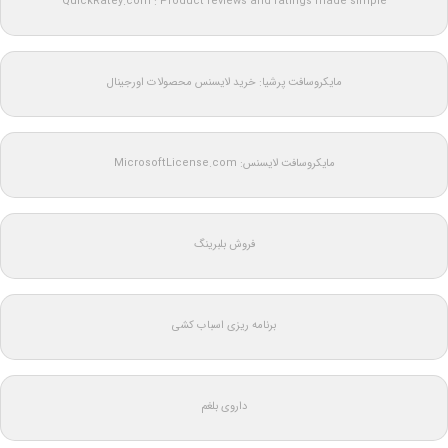
QuickRatey.com : Product reviews and ratings made simple
مایکروسافت پرشیا: خرید لایسنس محصولات اورجینال
مایکروسافت لایسنس: MicrosoftLicense.com
فروش بلبرینگ
برنامه ریزی اسباب کشی
داروی بلغم