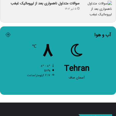
سوالات متداول ناهمواری بعد از لیپوماتیک غبغب
۵ تیر ۱۴۰۲
آب و هوا
۸
℃
Tehran
۸º - ۸º
۵۷%
۶.۱۷ کیلومتر/ساعت
آسمان صاف