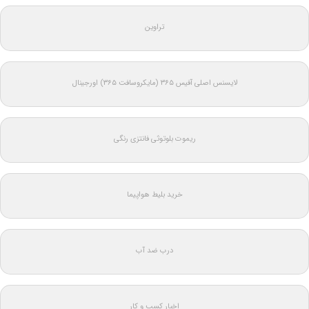
تراوین
لایسنس اصلی آفیس ۳۶۵ (مایکروسافت ۳۶۵) اورجینال
ریموت بلوتوثی فانتزی رنگی
خرید بلیط هواپیما
درب ضد آب
اخبار کسب و کار