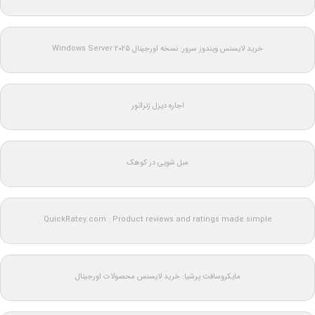
خرید لایسنس ویندوز سرور: نسخه اورجینال Windows Server 2025
اجاره دیزل ژنراتور
مبل شویی در کوهک
QuickRatey.com : Product reviews and ratings made simple
مایکروسافت پرشیا: خرید لایسنس محصولات اورجینال