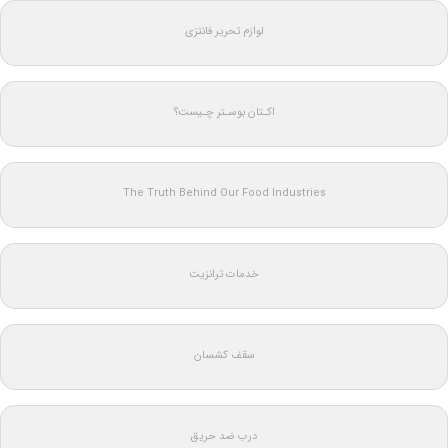
لوازم تحریر فانتزی
اکـتان بوسـتر چـیست؟
The Truth Behind Our Food Industries
خدمات ترانزیت
سقف کشسان
درب ضد حریق