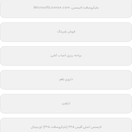
مایکروسافت لایسنس: MicrosoftLicense.com
فروش بلبرینگ
برنامه ریزی اسباب کشی
داروی بلغم
تراوین
لایسنس اصلی آفیس ۳۶۵ (مایکروسافت ۳۶۵) اورجینال