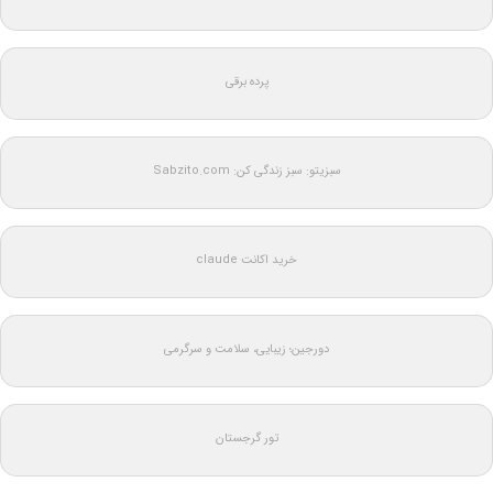
پرده برقی
سبزیتو: سبز زندگی کن: Sabzito.com
خرید اکانت claude
دورجین؛ زیبایی، سلامت و سرگرمی
تور گرجستان