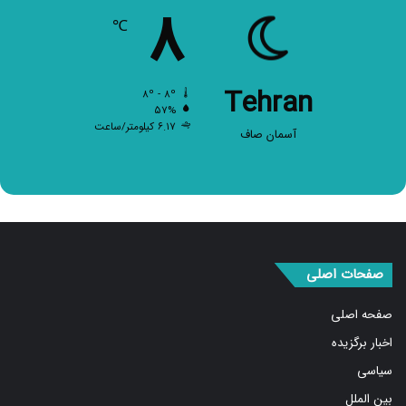
۸
℃
Tehran
۸º - ۸º
۵۷%
۶.۱۷ کیلومتر/ساعت
آسمان صاف
صفحات اصلی
صفحه اصلی
اخبار برگزیده
سیاسی
بین الملل