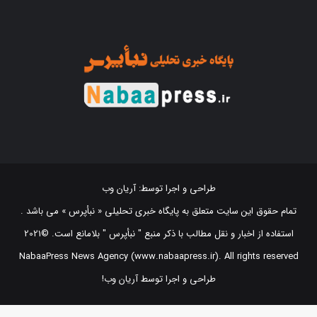
طراحی و اجرا توسط:
آریان وب
تمام حقوق این سایت متعلق به پایگاه خبری تحلیلی « نبأپرس » می باشد .
استفاده از اخبار و نقل مطالب با ذکر منبع "‌ نبأپرس " بلامانع است. ©2021
NabaaPress News Agency (www.nabaapress.ir). All rights reserved
طراحی و اجرا توسط آریان وب!