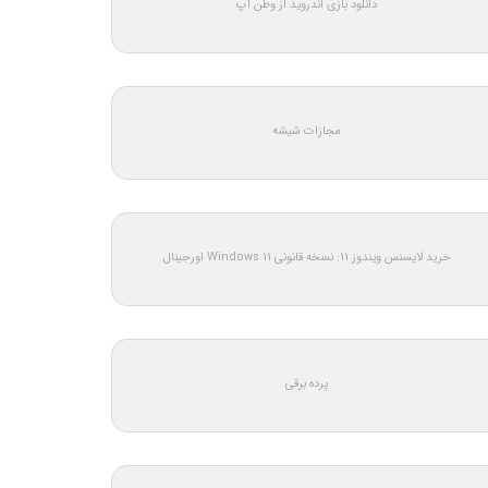
دانلود بازی اندروید از وطن اپ
مجازات شیشه
خرید لایسنس ویندوز 11: نسخه قانونی Windows 11 اورجینال
پرده برقی