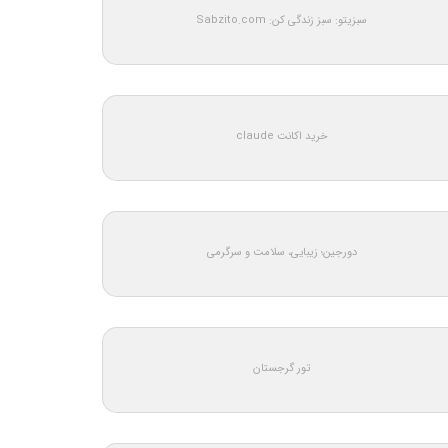
سبزیتو: سبز زندگی کن: Sabzito.com
خرید اکانت claude
دورجین؛ زیبایی، سلامت و سرگرمی
تور گرجستان