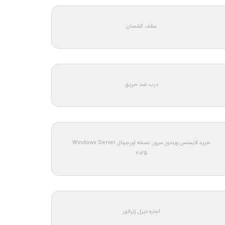
سقف کشسان
درب ضد حریق
خرید لایسنس ویندوز سرور: نسخه اورجینال Windows Server
2025
اجاره دیزل ژنراتور