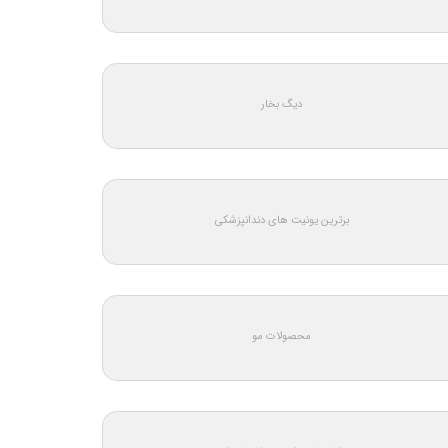
دیگ بخار
برترین یونیت های دندانپزشکی
محصولات مو