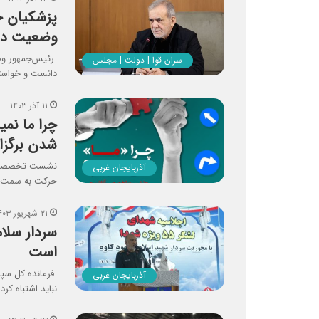
پزشکیان خ
وضعیت دری
رئیس‌جمهور وضع
سران قوا | دولت | مجلس
دانست و خواستا
۱۱ آذر ۱۴۰۳
چرا ما نم
شدن برگزا
نشست تخصصی “چر
آذربایجان غربی
حرکت به سمت 
۲۱ شهریور ۱۴۰۳
سردار سلام
است
فرمانده کل سپاه
آذربایجان غربی
نباید اشتباه کر