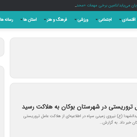
یان می‌یابد/تامین برخی مهمات «محدودتر» شده است
اقتصادی
اجتماعی
ورزشی
فرهنگ و هنر
استان ها
رسانه ها
ل تروریستی در شهرستان بوکان به هلاکت رسید
دالشهدا (ع) نیروی زمینی سپاه در اطلاعیه‌ای از هلاکت عامل تروریستی
ان خبر داد. به گزارش…