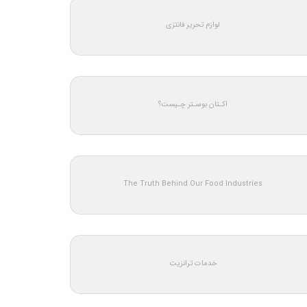
لوازم تحریر فانتزی
اکـتان بوسـتر چـیست؟
The Truth Behind Our Food Industries
خدمات ترانزیت