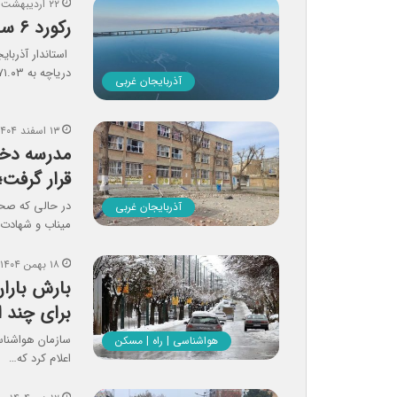
۲۲ اردیبهشت ۱۴۰۵
رکورد ۶ ساله تراز دریاچه ارومیه شکسته شد
استاندار آذربای
دریاچه به ۱۲۷۱.۰۳ متر که در…
آذربایجان غربی
۱۳ اسفند ۱۴۰۴
مدرسه دخت
قرار گرفت؛ 
در حالی که صحن
آذربایجان غربی
میناب و شهادت ۱۶۵ دانش‌آموز معصوم
۱۸ بهمن ۱۴۰۴
بارش بارا
برای چند 
سازمان هواشناس
هواشناسی | راه | مسکن
اعلام کرد که…