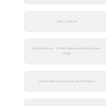
مبل شویی در کوهک
QuickRatey.com : Product reviews and ratings made
simple
مایکروسافت پرشیا: خرید لایسنس محصولات اورجینال