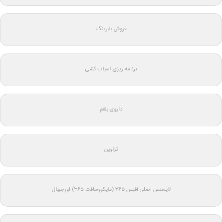
فروش بلبرینگ
برنامه ریزی اسباب کشی
داروی بلغم
تراوین
لایسنس اصلی آفیس ۳۶۵ (مایکروسافت ۳۶۵) اورجینال