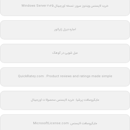
خرید لایسنس ویندوز سرور: نسخه اورجینال Windows Server 2025
اجاره دیزل ژنراتور
مبل شویی در کوهک
QuickRatey.com : Product reviews and ratings made simple
مایکروسافت پرشیا: خرید لایسنس محصولات اورجینال
مایکروسافت لایسنس: MicrosoftLicense.com