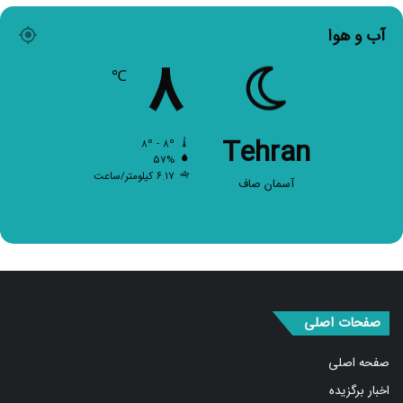
آب و هوا
۸
℃
Tehran
۸º - ۸º
۵۷%
۶.۱۷ کیلومتر/ساعت
آسمان صاف
صفحات اصلی
صفحه اصلی
اخبار برگزیده