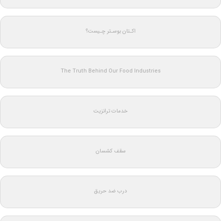
اکـتان بوسـتر چـیست؟
The Truth Behind Our Food Industries
خدمات ترانزیت
سقف کشسان
درب ضد حریق