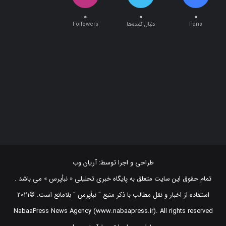
۰
۰
۰
Fans
دنبال کننده‌ها
Followers
طراحی و اجرا توسط:
آریان وب
تمام حقوق این سایت متعلق به پایگاه خبری تحلیلی « نبأپرس » می باشد .
استفاده از اخبار و نقل مطالب با ذکر منبع "‌ نبأپرس " بلامانع است. ©2021
NabaaPress News Agency (www.nabaapress.ir). All rights reserved