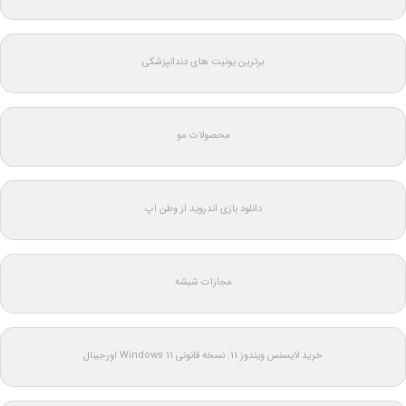
برترین یونیت های دندانپزشکی
محصولات مو
دانلود بازی اندروید از وطن اپ
مجازات شیشه
خرید لایسنس ویندوز 11: نسخه قانونی Windows 11 اورجینال