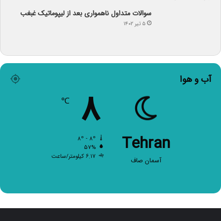
سوالات متداول ناهمواری بعد از لیپوماتیک غبغب
۵ تیر ۱۴۰۲
آب و هوا
۸
℃
Tehran
۸º - ۸º
۵۷%
۶.۱۷ کیلومتر/ساعت
آسمان صاف