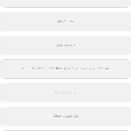
سقف کشسان
درب ضد حریق
خرید لایسنس ویندوز سرور: نسخه اورجینال Windows Server 2025
اجاره دیزل ژنراتور
مبل شویی در کوهک