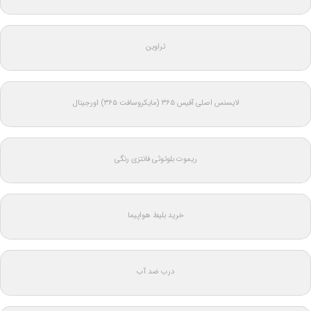
تراوین
لایسنس اصلی آفیس ۳۶۵ (مایکروسافت ۳۶۵) اورجینال
ریموت بلوتوثی فانتزی رنگی
خرید بلیط هواپیما
درب ضد آب