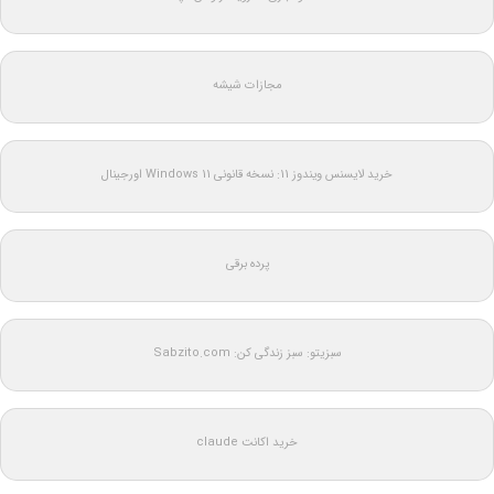
مجازات شیشه
خرید لایسنس ویندوز 11: نسخه قانونی Windows 11 اورجینال
پرده برقی
سبزیتو: سبز زندگی کن: Sabzito.com
خرید اکانت claude