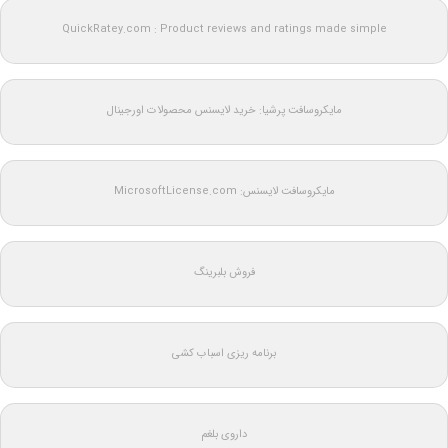
QuickRatey.com : Product reviews and ratings made simple
مایکروسافت پرشیا: خرید لایسنس محصولات اورجینال
مایکروسافت لایسنس: MicrosoftLicense.com
فروش بلبرینگ
برنامه ریزی اسباب کشی
داروی بلغم