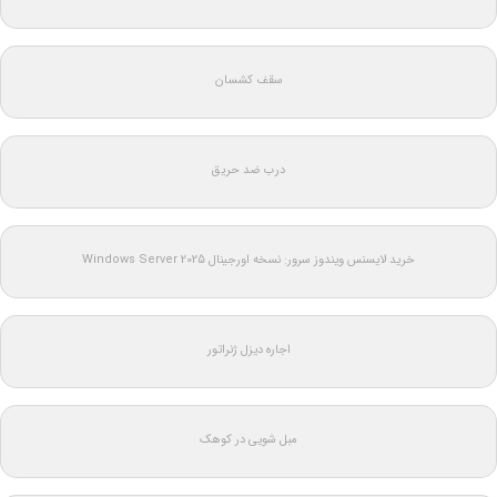
سقف کشسان
درب ضد حریق
خرید لایسنس ویندوز سرور: نسخه اورجینال Windows Server 2025
اجاره دیزل ژنراتور
مبل شویی در کوهک