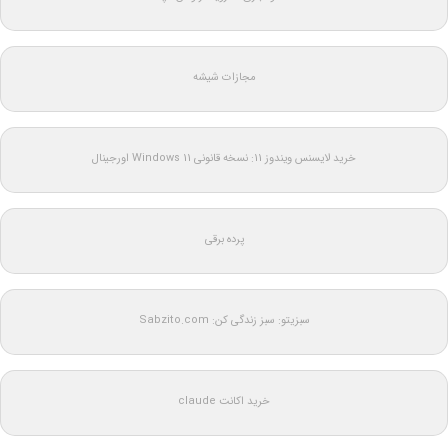
مجازات شیشه
خرید لایسنس ویندوز 11: نسخه قانونی Windows 11 اورجینال
پرده برقی
سبزیتو: سبز زندگی کن: Sabzito.com
خرید اکانت claude