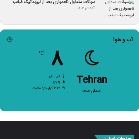
سوالات متداول ناهمواری بعد از لیپوماتیک غبغب
۵ تیر ۱۴۰۲
آب و هوا
۸
℃
Tehran
۸º - ۸º
۵۷%
۶.۱۷ کیلومتر/ساعت
آسمان صاف
صفحات اصلی