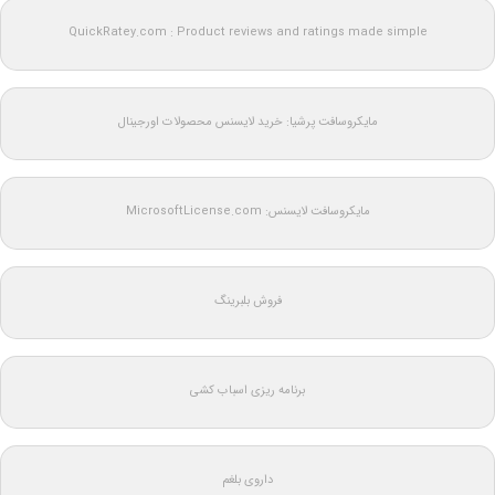
QuickRatey.com : Product reviews and ratings made simple
مایکروسافت پرشیا: خرید لایسنس محصولات اورجینال
مایکروسافت لایسنس: MicrosoftLicense.com
فروش بلبرینگ
برنامه ریزی اسباب کشی
داروی بلغم