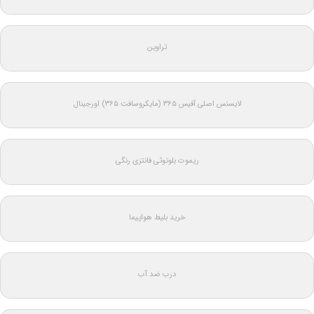
تراوین
لایسنس اصلی آفیس ۳۶۵ (مایکروسافت ۳۶۵) اورجینال
ریموت بلوتوثی فانتزی رنگی
خرید بلیط هواپیما
درب ضد آب