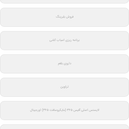
فروش بلبرینگ
برنامه ریزی اسباب کشی
داروی بلغم
تراوین
لایسنس اصلی آفیس ۳۶۵ (مایکروسافت ۳۶۵) اورجینال