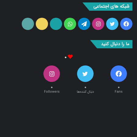
فیس
توییتر
اینستاگرام
تلگرام
واتس
آپارات
ایتا
RSS
بوک
آپ
ما را دنبال کنید
۰
۰
۰
۰
Fans
دنبال کننده‌ها
Followers