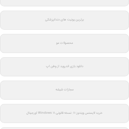
برترین یونیت های دندانپزشکی
محصولات مو
دانلود بازی اندروید از وطن اپ
مجازات شیشه
خرید لایسنس ویندوز 11: نسخه قانونی Windows 11 اورجینال