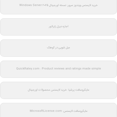
خرید لایسنس ویندوز سرور: نسخه اورجینال Windows Server 2025
اجاره دیزل ژنراتور
مبل شویی در کوهک
QuickRatey.com : Product reviews and ratings made simple
مایکروسافت پرشیا: خرید لایسنس محصولات اورجینال
مایکروسافت لایسنس: MicrosoftLicense.com