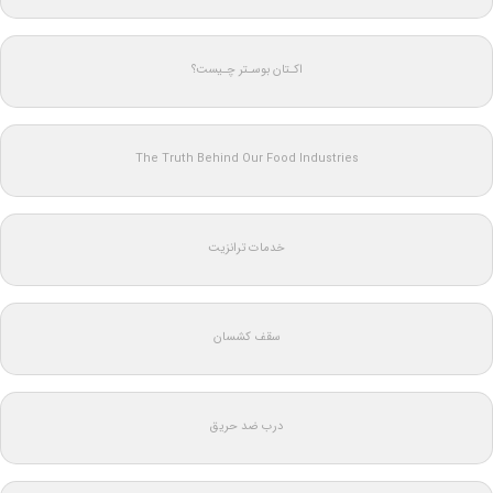
اکـتان بوسـتر چـیست؟
The Truth Behind Our Food Industries
خدمات ترانزیت
سقف کشسان
درب ضد حریق