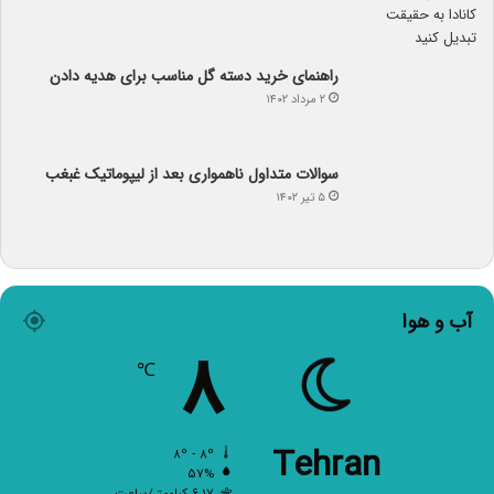
راهنمای خرید دسته گل مناسب برای هدیه دادن
۲ مرداد ۱۴۰۲
سوالات متداول ناهمواری بعد از لیپوماتیک غبغب
۵ تیر ۱۴۰۲
آب و هوا
۸
℃
Tehran
۸º - ۸º
۵۷%
۶.۱۷ کیلومتر/ساعت
آسمان صاف