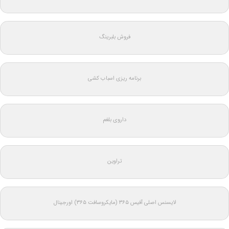
فروش بلبرینگ
برنامه ریزی اسباب کشی
داروی بلغم
تراوین
لایسنس اصلی آفیس ۳۶۵ (مایکروسافت ۳۶۵) اورجینال