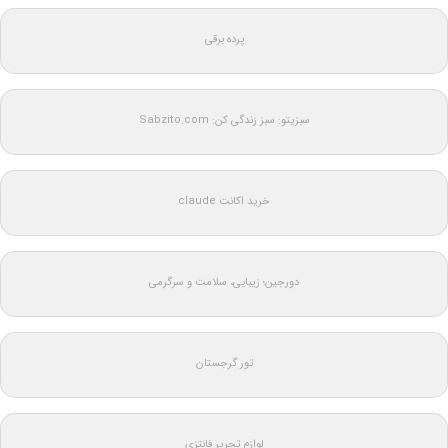
پرده برقی
سبزیتو: سبز زندگی کن: Sabzito.com
خرید اکانت claude
دورجین؛ زیبایی، سلامت و سرگرمی
تور گرجستان
لوازم تحریر فانتزی