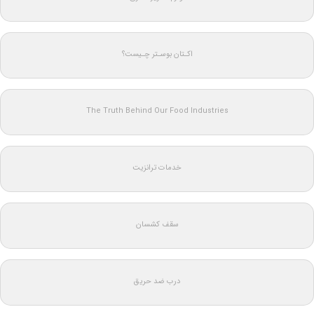
اکـتان بوسـتر چـیست؟
The Truth Behind Our Food Industries
خدمات ترانزیت
سقف کشسان
درب ضد حریق