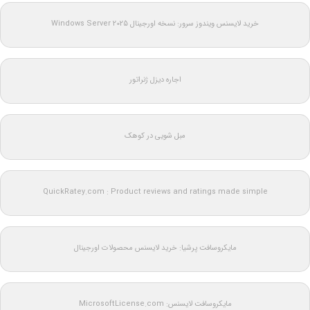
خرید لایسنس ویندوز سرور: نسخه اورجینال Windows Server 2025
اجاره دیزل ژنراتور
مبل شویی در کوهک
QuickRatey.com : Product reviews and ratings made simple
مایکروسافت پرشیا: خرید لایسنس محصولات اورجینال
مایکروسافت لایسنس: MicrosoftLicense.com