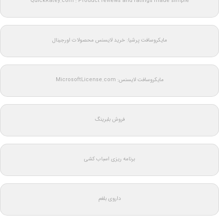
QuickRatey.com : Product reviews and ratings made simple
مایکروسافت پرشیا: خرید لایسنس محصولات اورجینال
مایکروسافت لایسنس: MicrosoftLicense.com
فروش بلبرینگ
برنامه ریزی اسباب کشی
داروی بلغم