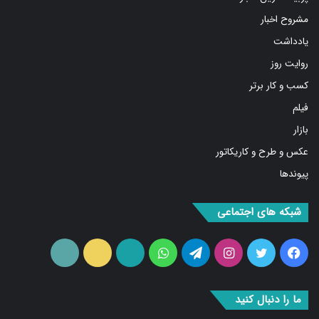
مشروح اخبار
یادداشت
روایت روز
کسب و کار برتر
فیلم
بازار
عکس و طرح و کاریکاتور
پیوندها
شبکه های اجتماعی
فیس
توییتر
اینستاگرام
تلگرام
واتس
آپارات
ایتا
RSS
بوک
آپ
ما را دنبال کنید