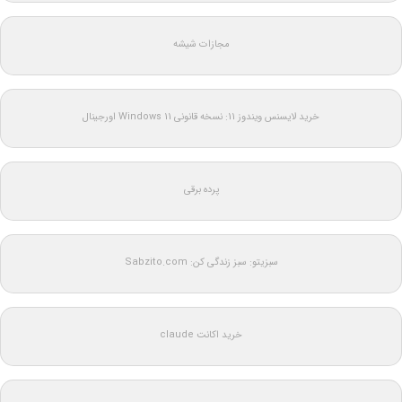
مجازات شیشه
خرید لایسنس ویندوز 11: نسخه قانونی Windows 11 اورجینال
پرده برقی
سبزیتو: سبز زندگی کن: Sabzito.com
خرید اکانت claude