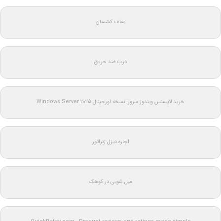
سقف کشسان
درب ضد حریق
خرید لایسنس ویندوز سرور: نسخه اورجینال Windows Server 2025
اجاره دیزل ژنراتور
مبل شویی در کوهک