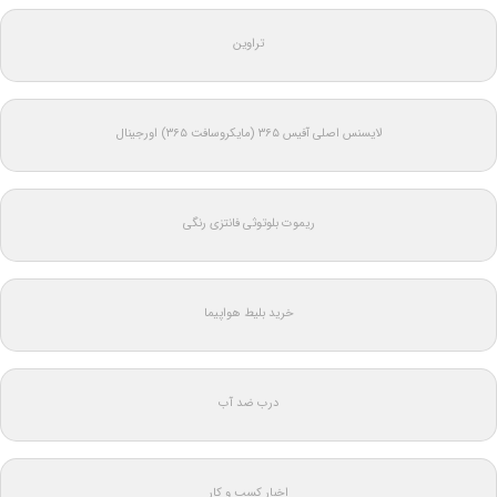
تراوین
لایسنس اصلی آفیس ۳۶۵ (مایکروسافت ۳۶۵) اورجینال
ریموت بلوتوثی فانتزی رنگی
خرید بلیط هواپیما
درب ضد آب
اخبار کسب و کار