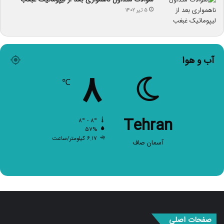
۵ تیر ۱۴۰۲
آب و هوا
۸
℃
Tehran
۸º - ۸º
۵۷%
۶.۱۷ کیلومتر/ساعت
آسمان صاف
صفحات اصلی