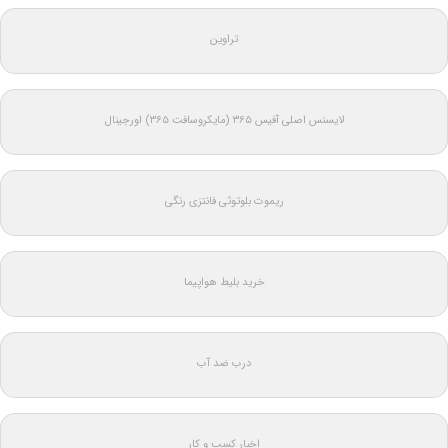
تراوین
لایسنس اصلی آفیس ۳۶۵ (مایکروسافت ۳۶۵) اورجینال
ریموت بلوتوثی فانتزی رنگی
خرید بلیط هواپیما
درب ضد آب
اخبار کسب و کار