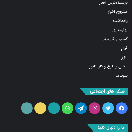
مشروح اخبار
یادداشت
روایت روز
کسب و کار برتر
فیلم
بازار
عکس و طرح و کاریکاتور
پیوندها
شبکه های اجتماعی
فیس
توییتر
اینستاگرام
تلگرام
واتس
آپارات
ایتا
RSS
بوک
آپ
ما را دنبال کنید