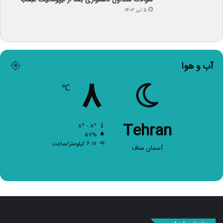
۵ تیر ۱۴۰۲
آب و هوا
۸
℃
Tehran
۸º - ۸º
۵۷%
۶.۱۷ کیلومتر/ساعت
آسمان صاف
صفحات اصلی