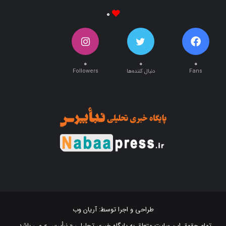
۰
۰
۰
۰
Fans
دنبال کننده‌ها
Followers
طراحی و اجرا توسط:
آریان وب
تمام حقوق این سایت متعلق به پایگاه خبری تحلیلی « نبأپرس » می باشد .