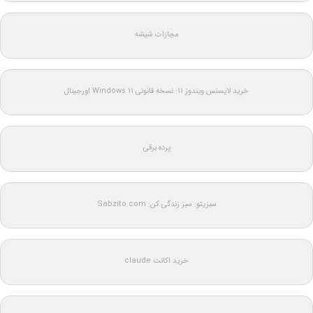
مجازات شیشه
خرید لایسنس ویندوز 11: نسخه قانونی Windows 11 اورجینال
پرده برقی
سبزیتو: سبز زندگی کن: Sabzito.com
خرید اکانت claude