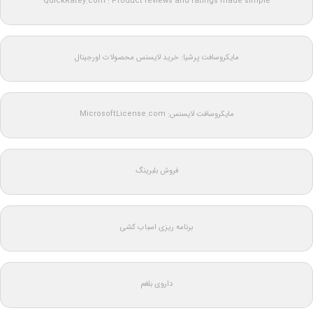
QuickRatey.com : Product reviews and ratings made simple
مایکروسافت پرشیا: خرید لایسنس محصولات اورجینال
مایکروسافت لایسنس: MicrosoftLicense.com
فروش بلبرینگ
برنامه ریزی اسباب کشی
داروی بلغم