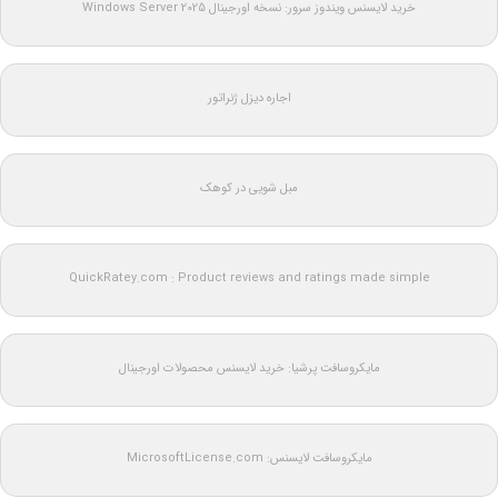
خرید لایسنس ویندوز سرور: نسخه اورجینال Windows Server 2025
اجاره دیزل ژنراتور
مبل شویی در کوهک
QuickRatey.com : Product reviews and ratings made simple
مایکروسافت پرشیا: خرید لایسنس محصولات اورجینال
مایکروسافت لایسنس: MicrosoftLicense.com