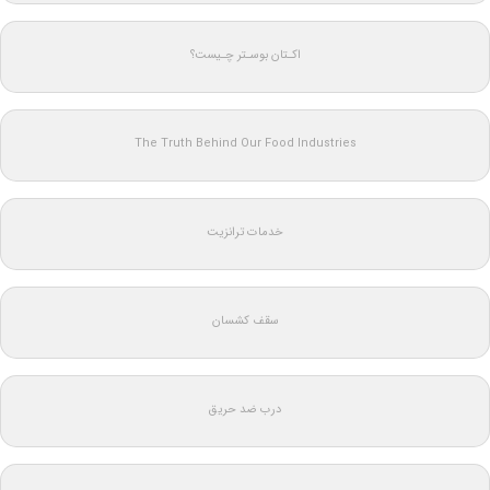
اکـتان بوسـتر چـیست؟
The Truth Behind Our Food Industries
خدمات ترانزیت
سقف کشسان
درب ضد حریق