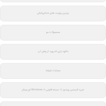
برترین یونیت های دندانپزشکی
محصولات مو
دانلود بازی اندروید از وطن اپ
مجازات شیشه
خرید لایسنس ویندوز 11: نسخه قانونی Windows 11 اورجینال