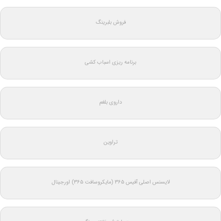
فروش بلبرینگ
برنامه ریزی اسباب کشی
داروی بلغم
تراوین
لایسنس اصلی آفیس ۳۶۵ (مایکروسافت ۳۶۵) اورجینال