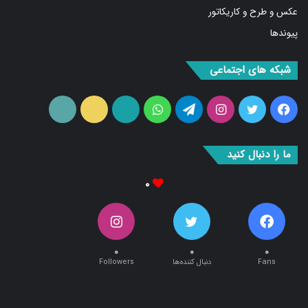
پیوندها
شبکه های اجتماعی
فیس
توییتر
اینستاگرام
تلگرام
واتس
آپارات
ایتا
RSS
بوک
آپ
ما را دنبال کنید
۰
۰
۰
۰
Fans
دنبال کننده‌ها
Followers