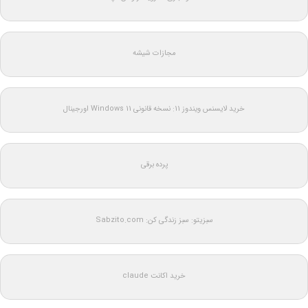
مجازات شیشه
خرید لایسنس ویندوز 11: نسخه قانونی Windows 11 اورجینال
پرده برقی
سبزیتو: سبز زندگی کن: Sabzito.com
خرید اکانت claude