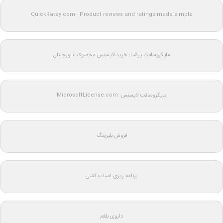
QuickRatey.com : Product reviews and ratings made simple
مایکروسافت پرشیا: خرید لایسنس محصولات اورجینال
مایکروسافت لایسنس: MicrosoftLicense.com
فروش بلبرینگ
برنامه ریزی اسباب کشی
داروی بلغم