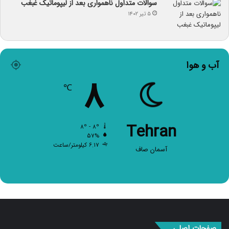
سوالات متداول ناهمواری بعد از لیپوماتیک غبغب
۵ تیر ۱۴۰۲
آب و هوا
۸
℃
Tehran
۸º - ۸º
۵۷%
۶.۱۷ کیلومتر/ساعت
آسمان صاف
صفحات اصلی