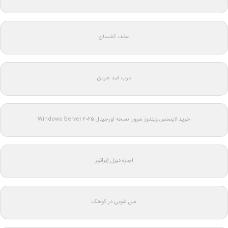
سقف کشسان
درب ضد حریق
خرید لایسنس ویندوز سرور: نسخه اورجینال Windows Server 2025
اجاره دیزل ژنراتور
مبل شویی در کوهک