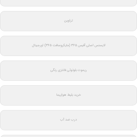
تراوین
لایسنس اصلی آفیس ۳۶۵ (مایکروسافت ۳۶۵) اورجینال
ریموت بلوتوثی فانتزی رنگی
خرید بلیط هواپیما
درب ضد آب