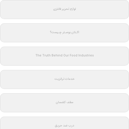
لوازم تحریر فانتزی
اکـتان بوسـتر چـیست؟
The Truth Behind Our Food Industries
خدمات ترانزیت
سقف کشسان
درب ضد حریق