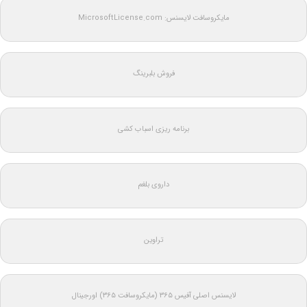
مایکروسافت لایسنس: MicrosoftLicense.com
فروش بلبرینگ
برنامه ریزی اسباب کشی
داروی بلغم
تراوین
لایسنس اصلی آفیس ۳۶۵ (مایکروسافت ۳۶۵) اورجینال