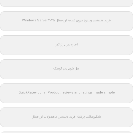
خرید لایسنس ویندوز سرور: نسخه اورجینال Windows Server 2025
اجاره دیزل ژنراتور
مبل شویی در کوهک
QuickRatey.com : Product reviews and ratings made simple
مایکروسافت پرشیا: خرید لایسنس محصولات اورجینال