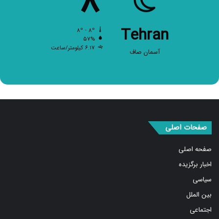
۸
Tehran
۸º - ۸º
۵۷%
۶.۱۷ کیلومتر/ساعت
آسمان صاف
صفحات اصلی
صفحه اصلی
اخبار برگزیده
سیاسی
بین الملل
اجتماعی