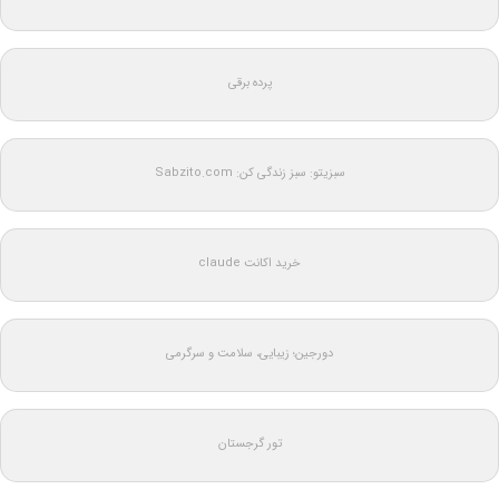
پرده برقی
سبزیتو: سبز زندگی کن: Sabzito.com
خرید اکانت claude
دورجین؛ زیبایی، سلامت و سرگرمی
تور گرجستان