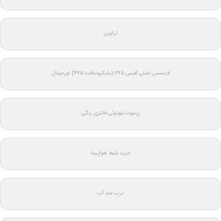
تراوین
لایسنس اصلی آفیس ۳۶۵ (مایکروسافت ۳۶۵) اورجینال
ریموت بلوتوثی فانتزی رنگی
خرید بلیط هواپیما
درب ضد آب