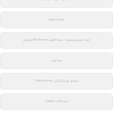
مجازات شیشه
خرید لایسنس ویندوز 11: نسخه قانونی Windows 11 اورجینال
پرده برقی
سبزیتو: سبز زندگی کن: Sabzito.com
خرید اکانت claude