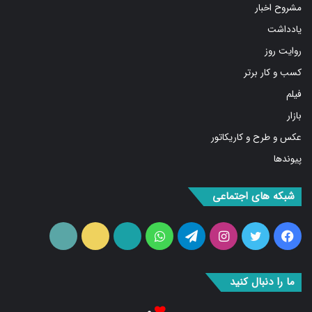
یادداشت
روایت روز
کسب و کار برتر
فیلم
بازار
عکس و طرح و کاریکاتور
پیوندها
شبکه های اجتماعی
فیس
توییتر
اینستاگرام
تلگرام
واتس
آپارات
ایتا
RSS
بوک
آپ
ما را دنبال کنید
۰