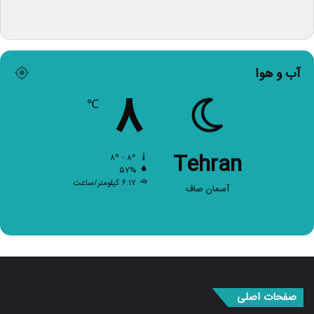
آب و هوا
۸
℃
Tehran
۸º - ۸º
۵۷%
۶.۱۷ کیلومتر/ساعت
آسمان صاف
صفحات اصلی
صفحه اصلی