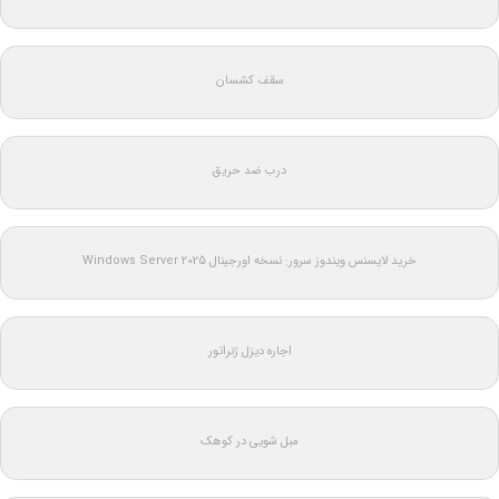
سقف کشسان
درب ضد حریق
خرید لایسنس ویندوز سرور: نسخه اورجینال Windows Server 2025
اجاره دیزل ژنراتور
مبل شویی در کوهک