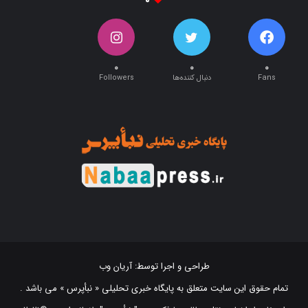
۰
۰
۰
Fans
دنبال کننده‌ها
Followers
طراحی و اجرا توسط:
آریان وب
تمام حقوق این سایت متعلق به پایگاه خبری تحلیلی « نبأپرس » می باشد .
استفاده از اخبار و نقل مطالب با ذکر منبع "‌ نبأپرس " بلامانع است. ©2021