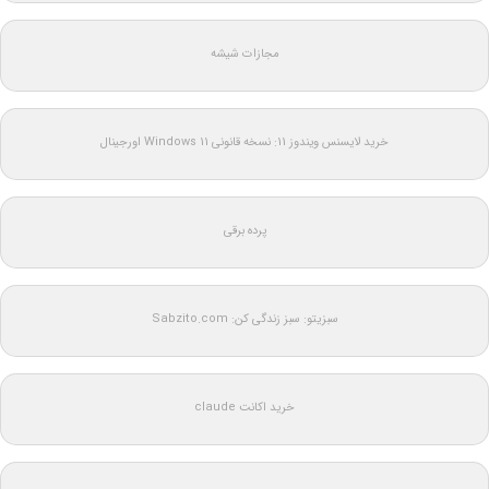
مجازات شیشه
خرید لایسنس ویندوز 11: نسخه قانونی Windows 11 اورجینال
پرده برقی
سبزیتو: سبز زندگی کن: Sabzito.com
خرید اکانت claude