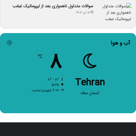
سوالات متداول ناهمواری بعد از لیپوماتیک غبغب
۵ تیر ۱۴۰۲
آب و هوا
۸
℃
Tehran
۸º - ۸º
۵۷%
۶.۱۷ کیلومتر/ساعت
آسمان صاف