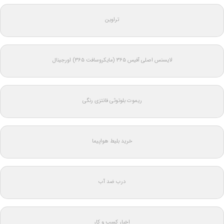
تراوین
لایسنس اصلی آفیس ۳۶۵ (مایکروسافت ۳۶۵) اورجینال
ریموت بلوتوثی فانتزی رنگی
خرید بلیط هواپیما
درب ضد آب
اخبار کسب و کار