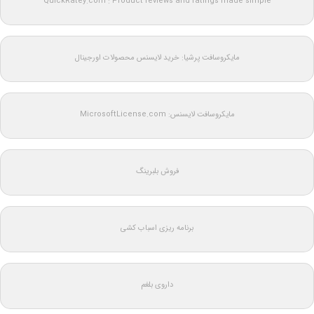
QuickRatey.com : Product reviews and ratings made simple
مایکروسافت پرشیا: خرید لایسنس محصولات اورجینال
مایکروسافت لایسنس: MicrosoftLicense.com
فروش بلبرینگ
برنامه ریزی اسباب کشی
داروی بلغم