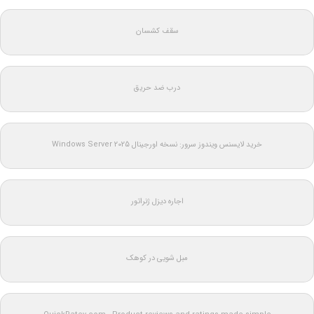
سقف کشسان
درب ضد حریق
خرید لایسنس ویندوز سرور: نسخه اورجینال Windows Server 2025
اجاره دیزل ژنراتور
مبل شویی در کوهک