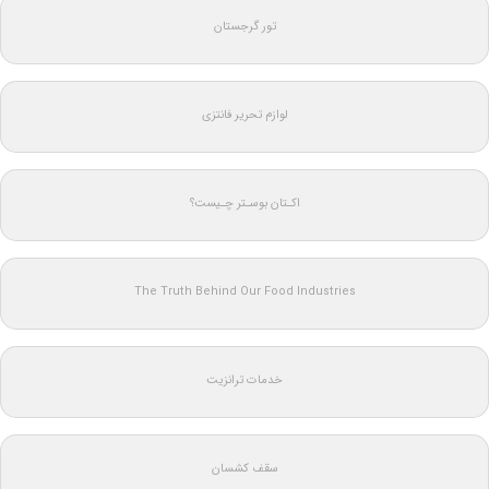
تور گرجستان
لوازم تحریر فانتزی
اکـتان بوسـتر چـیست؟
The Truth Behind Our Food Industries
خدمات ترانزیت
سقف کشسان