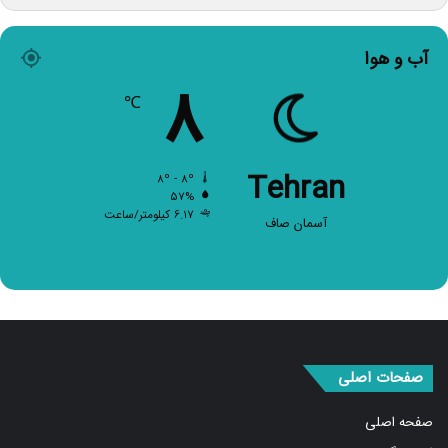
آب و هوا
۸
℃
Tehran
۸º - ۸º
۵۷%
۶.۱۷ کیلومتر/ساعت
آسمان صاف
صفحات اصلی
صفحه اصلی