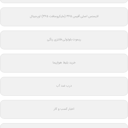
لایسنس اصلی آفیس ۳۶۵ (مایکروسافت ۳۶۵) اورجینال
ریموت بلوتوثی فانتزی رنگی
خرید بلیط هواپیما
درب ضد آب
اخبار کسب و کار