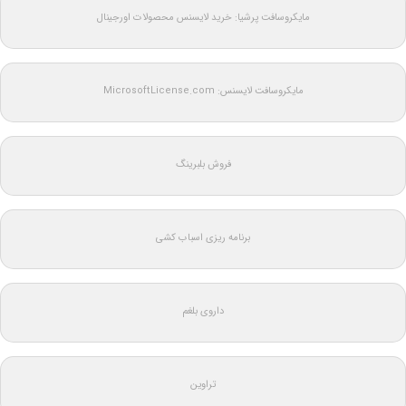
مایکروسافت پرشیا: خرید لایسنس محصولات اورجینال
مایکروسافت لایسنس: MicrosoftLicense.com
فروش بلبرینگ
برنامه ریزی اسباب کشی
داروی بلغم
تراوین