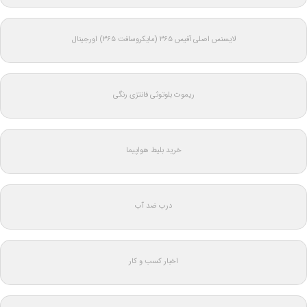
لایسنس اصلی آفیس ۳۶۵ (مایکروسافت ۳۶۵) اورجینال
ریموت بلوتوثی فانتزی رنگی
خرید بلیط هواپیما
درب ضد آب
اخبار کسب و کار