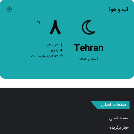
آب و هوا
۸
℃
Tehran
۸º - ۸º
۵۷%
۶.۱۷ کیلومتر/ساعت
آسمان صاف
صفحات اصلی
صفحه اصلی