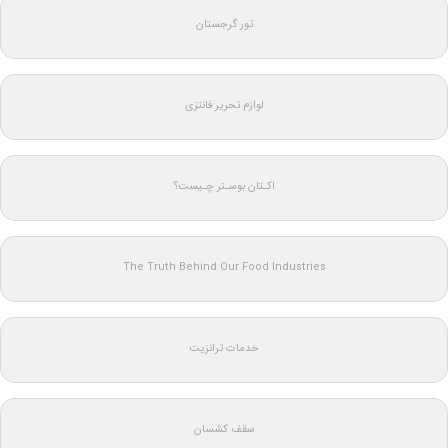
تور گرجستان
لوازم تحریر فانتزی
اکـتان بوسـتر چـیست؟
The Truth Behind Our Food Industries
خدمات ترانزیت
سقف کشسان