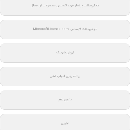
مایکروسافت پرشیا: خرید لایسنس محصولات اورجینال
مایکروسافت لایسنس: MicrosoftLicense.com
فروش بلبرینگ
برنامه ریزی اسباب کشی
داروی بلغم
تراوین