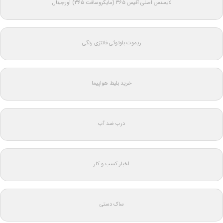
لایسنس اصلی آفیس ۳۶۵ (مایکروسافت ۳۶۵) اورجینال
ریموت بلوتوثی فانتزی رنگی
خرید بلیط هواپیما
درب ضد آب
اخبار کسب و کار
ساک دستی