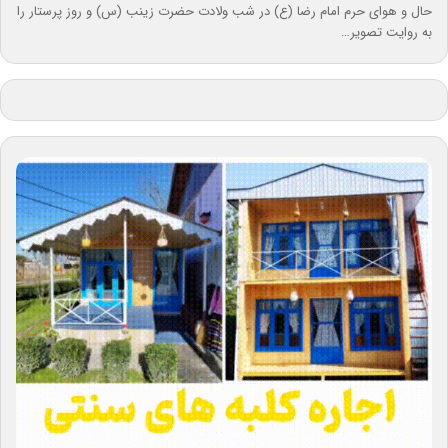
حال و هوای حرم امام رضا (ع) در شب ولادت حضرت زینب (س) و روز پرستار را
به روایت تصویر…