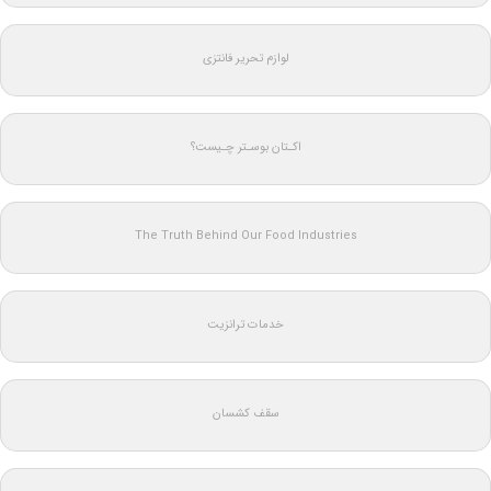
لوازم تحریر فانتزی
اکـتان بوسـتر چـیست؟
The Truth Behind Our Food Industries
خدمات ترانزیت
سقف کشسان