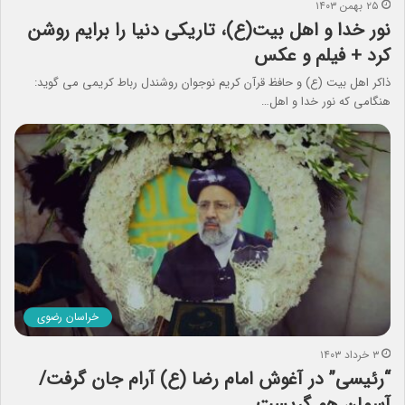
۲۵ بهمن ۱۴۰۳
نور خدا و اهل بیت(ع)، تاریکی دنیا را برایم روشن
کرد + فیلم و عکس
ذاکر اهل بیت (ع) و حافظ قرآن کریم نوجوان روشندل رباط کریمی می گوید:
هنگامی که نور خدا و اهل…
خراسان رضوی
۳ خرداد ۱۴۰۳
“رئیسی” در آغوش امام رضا (ع) آرام جان گرفت/
آسمان هم گریست