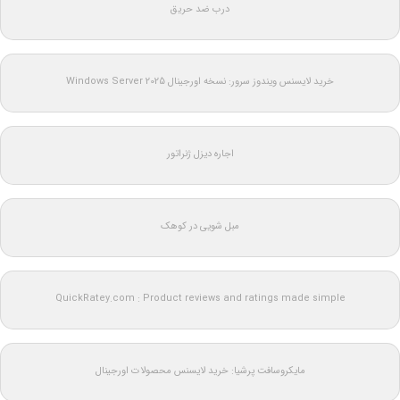
درب ضد حریق
خرید لایسنس ویندوز سرور: نسخه اورجینال Windows Server 2025
اجاره دیزل ژنراتور
مبل شویی در کوهک
QuickRatey.com : Product reviews and ratings made simple
مایکروسافت پرشیا: خرید لایسنس محصولات اورجینال