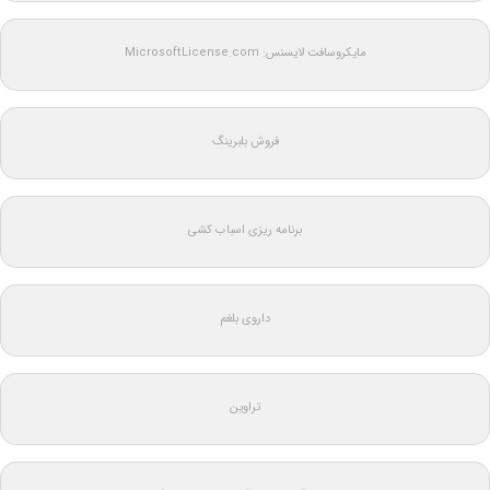
مایکروسافت لایسنس: MicrosoftLicense.com
فروش بلبرینگ
برنامه ریزی اسباب کشی
داروی بلغم
تراوین