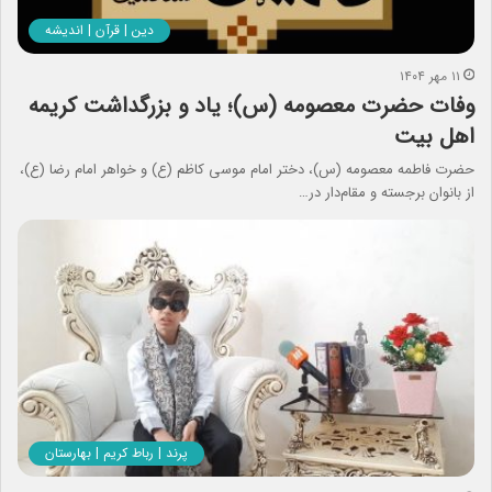
دین | قرآن | اندیشه
۱۱ مهر ۱۴۰۴
وفات حضرت معصومه (س)؛ یاد و بزرگداشت کریمه
اهل بیت
حضرت فاطمه معصومه (س)، دختر امام موسی کاظم (ع) و خواهر امام رضا (ع)،
از بانوان برجسته و مقام‌دار در…
پرند | رباط کریم | بهارستان