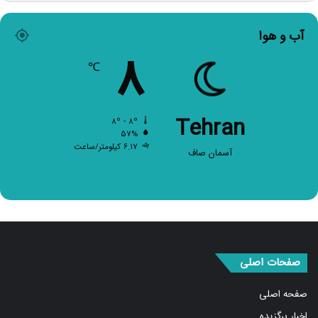
آب و هوا
۸
℃
Tehran
۸º - ۸º
۵۷%
۶.۱۷ کیلومتر/ساعت
آسمان صاف
صفحات اصلی
صفحه اصلی
اخبار برگزیده