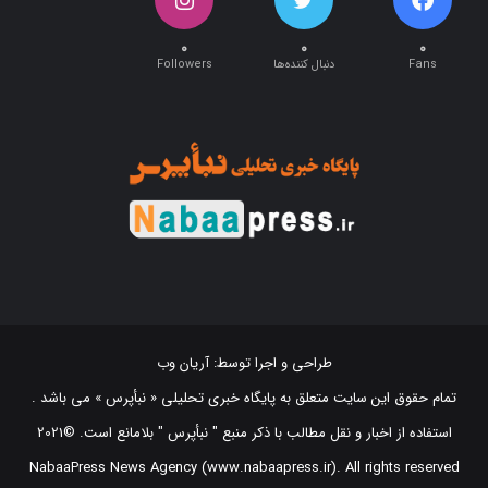
۰
۰
۰
Fans
دنبال کننده‌ها
Followers
طراحی و اجرا توسط:
آریان وب
تمام حقوق این سایت متعلق به پایگاه خبری تحلیلی « نبأپرس » می باشد .
استفاده از اخبار و نقل مطالب با ذکر منبع "‌ نبأپرس " بلامانع است. ©2021
NabaaPress News Agency (www.nabaapress.ir). All rights reserved
طراحی و اجرا توسط آریان وب!