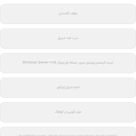
سقف کشسان
درب ضد حریق
خرید لایسنس ویندوز سرور: نسخه اورجینال Windows Server 2025
اجاره دیزل ژنراتور
مبل شویی در کوهک