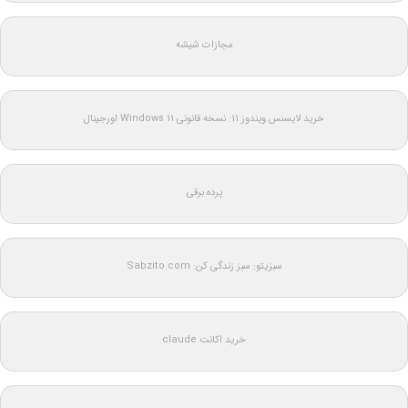
مجازات شیشه
خرید لایسنس ویندوز 11: نسخه قانونی Windows 11 اورجینال
پرده برقی
سبزیتو: سبز زندگی کن: Sabzito.com
خرید اکانت claude