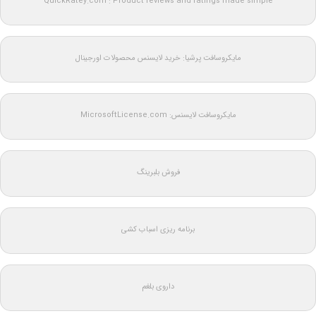
QuickRatey.com : Product reviews and ratings made simple
مایکروسافت پرشیا: خرید لایسنس محصولات اورجینال
مایکروسافت لایسنس: MicrosoftLicense.com
فروش بلبرینگ
برنامه ریزی اسباب کشی
داروی بلغم