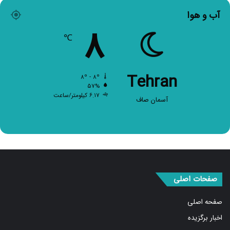
آب و هوا
۸
℃
Tehran
۸º - ۸º
۵۷%
۶.۱۷ کیلومتر/ساعت
آسمان صاف
صفحات اصلی
صفحه اصلی
اخبار برگزیده
سیاسی