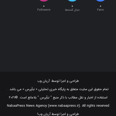
۰
۰
۰
Fans
دنبال کننده‌ها
Followers
طراحی و اجرا توسط:
آریان وب
تمام حقوق این سایت متعلق به پایگاه خبری تحلیلی « نبأپرس » می باشد .
استفاده از اخبار و نقل مطالب با ذکر منبع "‌ نبأپرس " بلامانع است. ©2021
NabaaPress News Agency (www.nabaapress.ir). All rights reserved
طراحی و اجرا توسط آریان وب!