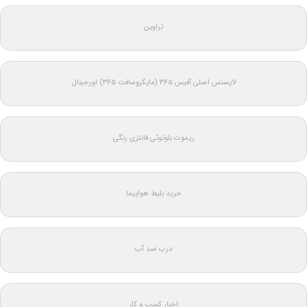
تراوین
لایسنس اصلی آفیس ۳۶۵ (مایکروسافت ۳۶۵) اورجینال
ریموت بلوتوثی فانتزی رنگی
خرید بلیط هواپیما
درب ضد آب
اخبار کسب و کار