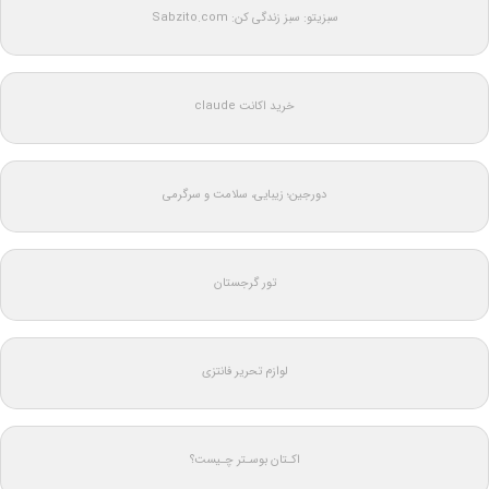
سبزیتو: سبز زندگی کن: Sabzito.com
خرید اکانت claude
دورجین؛ زیبایی، سلامت و سرگرمی
تور گرجستان
لوازم تحریر فانتزی
اکـتان بوسـتر چـیست؟