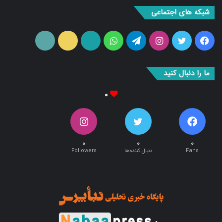
شبکه های اجتماعی
فیس
توییتر
اینستاگرام
تلگرام
واتس
آپارات
ایتا
RSS
بوک
آپ
ما را دنبال کنید
۰
۰
۰
۰
Fans
دنبال کننده‌ها
Followers