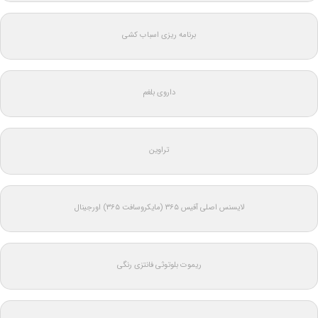
برنامه ریزی اسباب کشی
داروی بلغم
تراوین
لایسنس اصلی آفیس ۳۶۵ (مایکروسافت ۳۶۵) اورجینال
ریموت بلوتوثی فانتزی رنگی