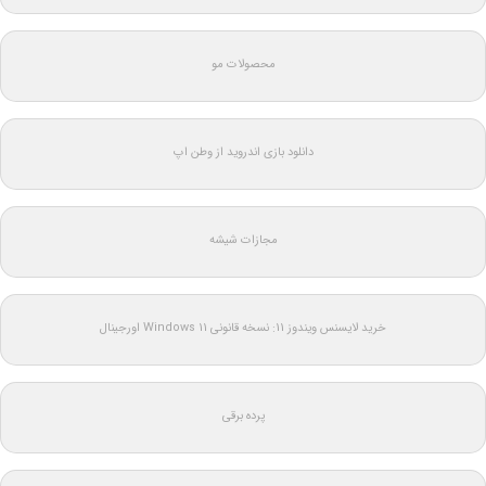
محصولات مو
دانلود بازی اندروید از وطن اپ
مجازات شیشه
خرید لایسنس ویندوز 11: نسخه قانونی Windows 11 اورجینال
پرده برقی