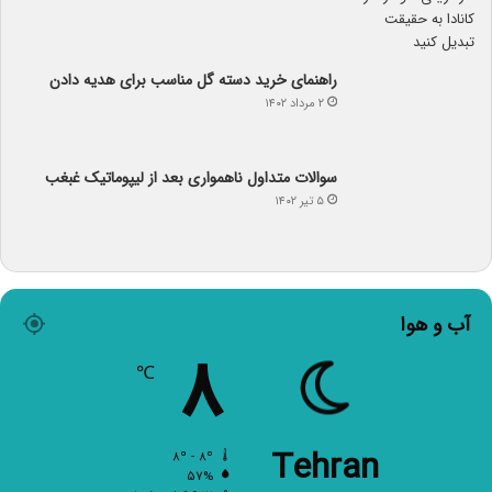
راهنمای خرید دسته گل مناسب برای هدیه دادن
۲ مرداد ۱۴۰۲
سوالات متداول ناهمواری بعد از لیپوماتیک غبغب
۵ تیر ۱۴۰۲
آب و هوا
۸
℃
Tehran
۸º - ۸º
۵۷%
۶.۱۷ کیلومتر/ساعت
آسمان صاف