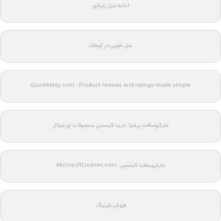
اجاره دیزل ژنراتور
مبل شویی در کوهک
QuickRatey.com : Product reviews and ratings made simple
مایکروسافت پرشیا: خرید لایسنس محصولات اورجینال
مایکروسافت لایسنس: MicrosoftLicense.com
فروش بلبرینگ