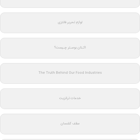
لوازم تحریر فانتزی
اکـتان بوسـتر چـیست؟
The Truth Behind Our Food Industries
خدمات ترانزیت
سقف کشسان