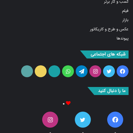
فیلم
بازار
عکس و طرح و کاریکاتور
پیوندها
شبکه های اجتماعی
فیس
توییتر
اینستاگرام
تلگرام
واتس
آپارات
ایتا
RSS
بوک
آپ
ما را دنبال کنید
۰
۰
۰
۰
Fans
دنبال کننده‌ها
Followers