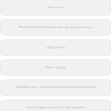
درب ضد حریق
خرید لایسنس ویندوز سرور: نسخه اورجینال Windows Server 2025
اجاره دیزل ژنراتور
مبل شویی در کوهک
QuickRatey.com : Product reviews and ratings made simple
مایکروسافت پرشیا: خرید لایسنس محصولات اورجینال