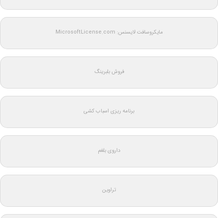
مایکروسافت لایسنس: MicrosoftLicense.com
فروش بلبرینگ
برنامه ریزی اسباب کشی
داروی بلغم
تراوین