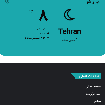
۸
℃
Tehran
۸º - ۸º
۵۷%
۶.۱۷ کیلومتر/ساعت
آسمان صاف
صفحات اصلی
صفحه اصلی
اخبار برگزیده
سیاسی
بین الملل