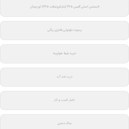
لایسنس اصلی آفیس ۳۶۵ (مایکروسافت ۳۶۵) اورجینال
ریموت بلوتوثی فانتزی رنگی
خرید بلیط هواپیما
درب ضد آب
اخبار کسب و کار
ساک دستی