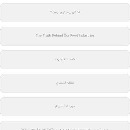
اکـتان بوسـتر چـیست؟
The Truth Behind Our Food Industries
خدمات ترانزیت
سقف کشسان
درب ضد حریق
خرید لایسنس ویندوز سرور: نسخه اورجینال Windows Server 2025