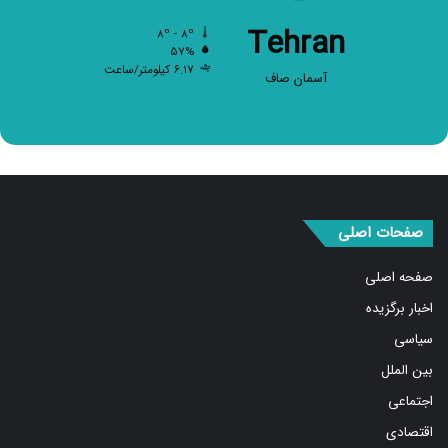
Tehran
۸º - ۸º
۵۷%
۶.۱۷ کیلومتر/ساعت
آسمان صاف
صفحات اصلی
صفحه اصلی
اخبار برگزیده
سیاسی
بین الملل
اجتماعی
اقتصادی