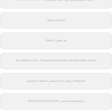
اجاره دیزل ژنراتور
مبل شویی در کوهک
QuickRatey.com : Product reviews and ratings made simple
مایکروسافت پرشیا: خرید لایسنس محصولات اورجینال
مایکروسافت لایسنس: MicrosoftLicense.com