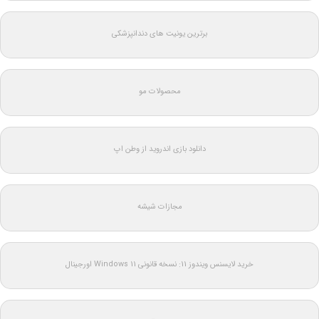
برترین یونیت های دندانپزشکی
محصولات مو
دانلود بازی اندروید از وطن اپ
مجازات شیشه
خرید لایسنس ویندوز 11: نسخه قانونی Windows 11 اورجینال