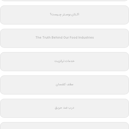
اکـتان بوسـتر چـیست؟
The Truth Behind Our Food Industries
خدمات ترانزیت
سقف کشسان
درب ضد حریق