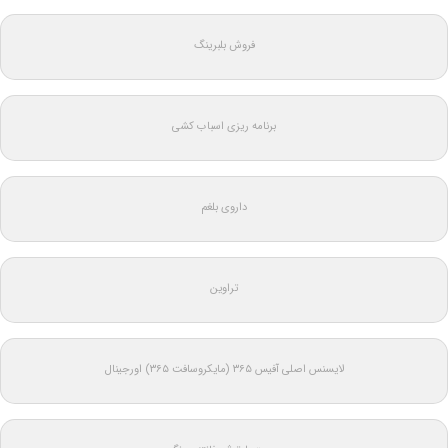
فروش بلبرینگ
برنامه ریزی اسباب کشی
داروی بلغم
تراوین
لایسنس اصلی آفیس ۳۶۵ (مایکروسافت ۳۶۵) اورجینال