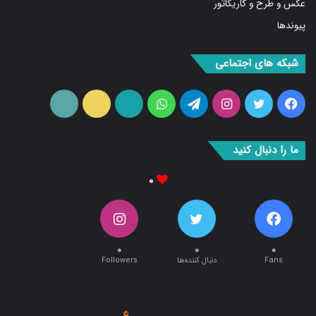
پیوندها
شبکه های اجتماعی
فیس
توییتر
اینستاگرام
تلگرام
واتس
آپارات
ایتا
RSS
بوک
آپ
ما را دنبال کنید
۰
۰
۰
۰
Fans
دنبال کننده‌ها
Followers