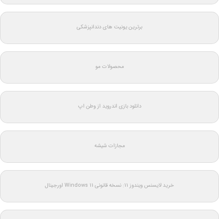
برترین یونیت های دندانپزشکی
محصولات مو
دانلود بازی اندروید از وطن اپ
مجازات شیشه
خرید لایسنس ویندوز 11: نسخه قانونی Windows 11 اورجینال