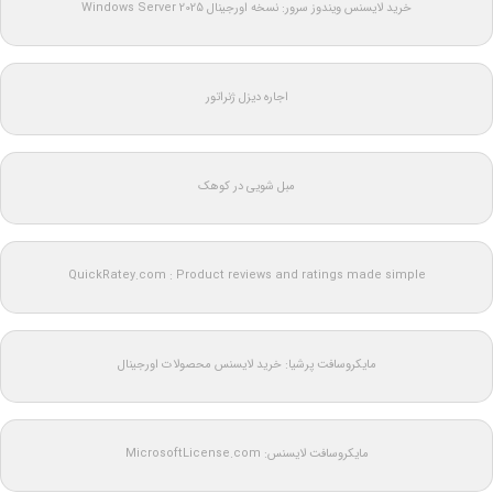
خرید لایسنس ویندوز سرور: نسخه اورجینال Windows Server 2025
اجاره دیزل ژنراتور
مبل شویی در کوهک
QuickRatey.com : Product reviews and ratings made simple
مایکروسافت پرشیا: خرید لایسنس محصولات اورجینال
مایکروسافت لایسنس: MicrosoftLicense.com