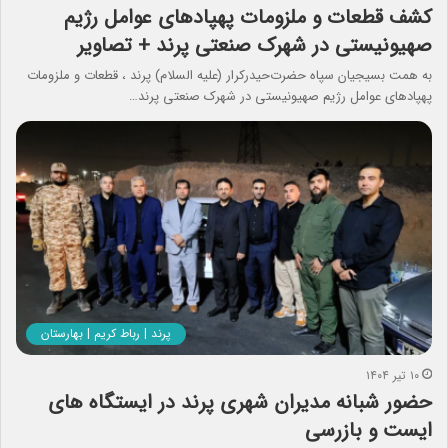
کشف قطعات و ملزومات پهپادهای عوامل رژیم
صهیونیستی در شهرک صنعتی پرند + تصاویر
به همت بسیجیان سپاه حضرت‌حیدرکرار (عليه السلام) پرند ، قطعات و ملزومات
پهپادهای عوامل رژیم صهیونیستی در شهرک صنعتی پرند…
پرند | رباط کریم | بهارستان
۱۰ تیر ۱۴۰۴
حضور شبانه مدیران شهری پرند در ایستگاه های
ایست و بازرسی