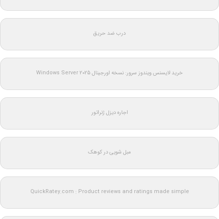
درب ضد حریق
خرید لایسنس ویندوز سرور: نسخه اورجینال Windows Server 2025
اجاره دیزل ژنراتور
مبل شویی در کوهک
QuickRatey.com : Product reviews and ratings made simple