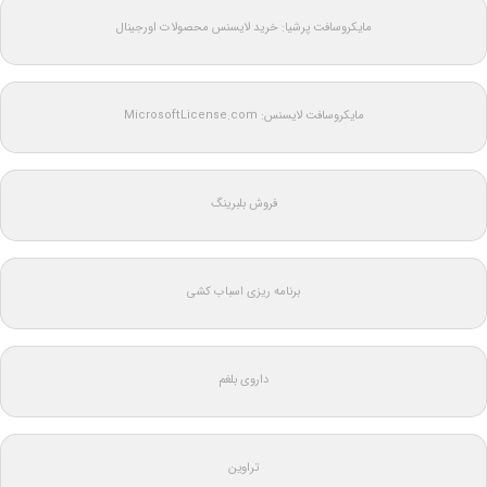
مایکروسافت پرشیا: خرید لایسنس محصولات اورجینال
مایکروسافت لایسنس: MicrosoftLicense.com
فروش بلبرینگ
برنامه ریزی اسباب کشی
داروی بلغم
تراوین