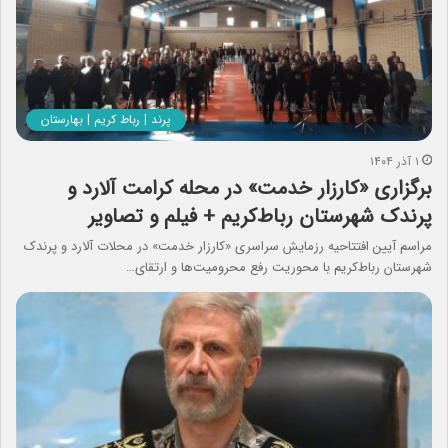
پرند | رباط کریم | بهارستان
۱ آذر ۱۴۰۴
برگزاری «کارزار خدمت» در محله کرامت آلارد و
پرندک شهرستان رباط‌کریم + فیلم و تصاویر
مراسم آیین افتتاحیه رزمایش سراسری «کارزار خدمت» در محلات آلارد و پرندک
شهرستان رباط‌کریم با محوریت رفع محرومیت‌ها و ارتقای…