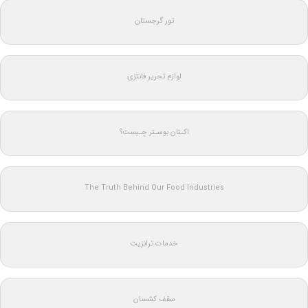
تور گرجستان
لوازم تحریر فانتزی
اکـتان بوسـتر چـیست؟
The Truth Behind Our Food Industries
خدمات ترانزیت
سقف کشسان