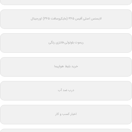
لایسنس اصلی آفیس ۳۶۵ (مایکروسافت ۳۶۵) اورجینال
ریموت بلوتوثی فانتزی رنگی
خرید بلیط هواپیما
درب ضد آب
اخبار کسب و کار