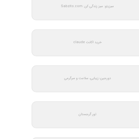
سبزیتو: سبز زندگی کن: Sabzito.com
خرید اکانت claude
دورجین؛ زیبایی، سلامت و سرگرمی
تور گرجستان