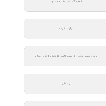
دانلود بازی اندروید از وطن اپ
مجازات شیشه
خرید لایسنس ویندوز 11: نسخه قانونی Windows 11 اورجینال
پرده برقی