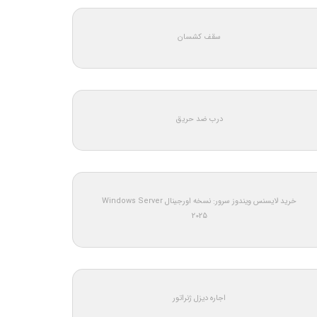
سقف کشسان
درب ضد حریق
خرید لایسنس ویندوز سرور: نسخه اورجینال Windows Server
2025
اجاره دیزل ژنراتور