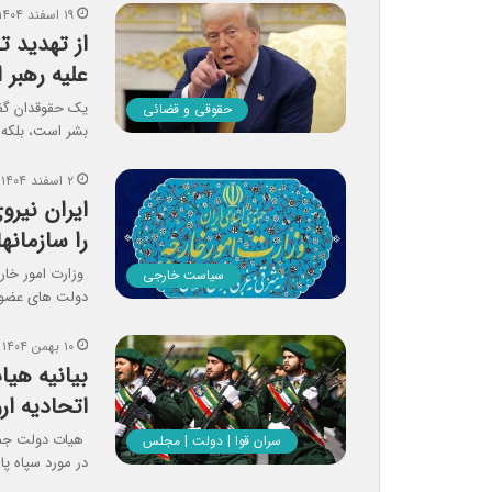
۱۹ اسفند ۱۴۰۴
از تهدید 
علیه رهبر 
یک حقوقدان گفت
حقوقی و قضائی
بشر است، بلکه 
۲ اسفند ۱۴۰۴
ایران نیرو
را سازمانه
وزارت امور خارج
سیاست خارجی
دولت های عضو ا
۱۰ بهمن ۱۴۰۴
بیانیه هی
اتحادیه ار
هیات دولت جمهور
سران قوا | دولت | مجلس
در مورد سپاه پا