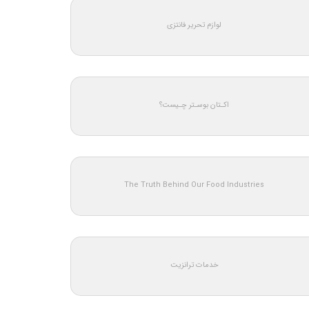
لوازم تحریر فانتزی
اکـتان بوسـتر چـیست؟
The Truth Behind Our Food Industries
خدمات ترانزیت