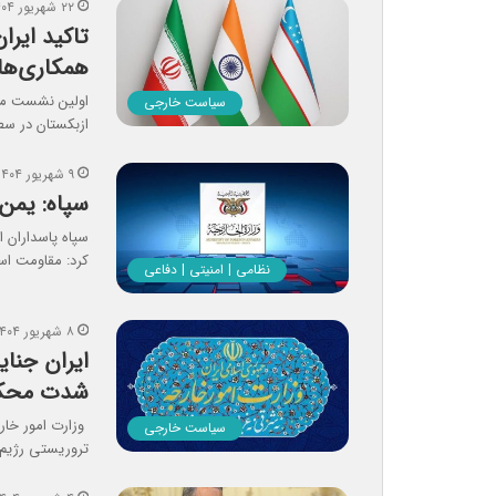
۲۲ شهریور ۱۴۰۴
تاکید ایرا
همکاری‌ها
اولین نشست مش
سیاست خارجی
ازبکستان در سط
۹ شهریور ۱۴۰۴
سپاه: یمن
سپاه پاسداران 
کرد: مقاومت اس
نظامی | امنیتی | دفاعی
۸ شهریور ۱۴۰۴
ایران جنا
شدت محکو
وزارت امور خار
سیاست خارجی
تروریستی رژیم