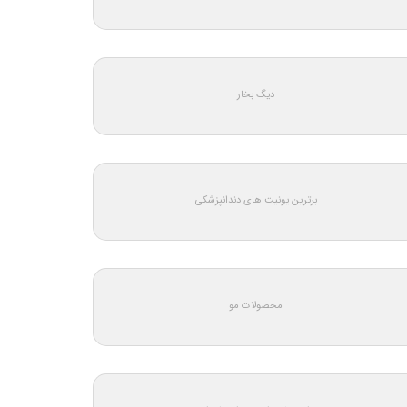
دیگ بخار
برترین یونیت های دندانپزشکی
محصولات مو