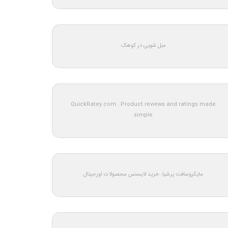
مبل شویی در کوهک
QuickRatey.com : Product reviews and ratings made
simple
مایکروسافت پرشیا: خرید لایسنس محصولات اورجینال