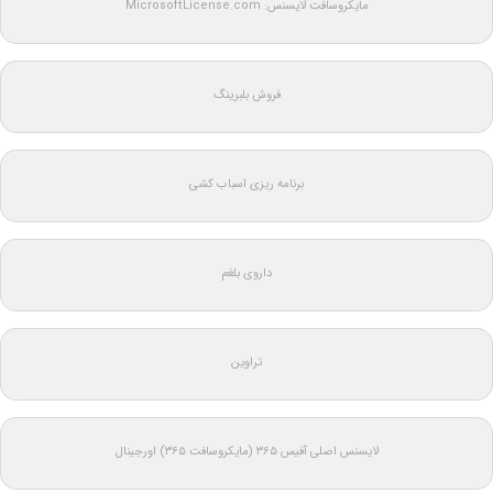
مایکروسافت لایسنس: MicrosoftLicense.com
فروش بلبرینگ
برنامه ریزی اسباب کشی
داروی بلغم
تراوین
لایسنس اصلی آفیس ۳۶۵ (مایکروسافت ۳۶۵) اورجینال