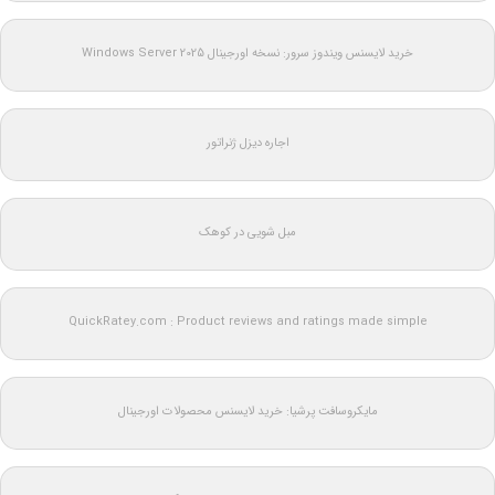
خرید لایسنس ویندوز سرور: نسخه اورجینال Windows Server 2025
اجاره دیزل ژنراتور
مبل شویی در کوهک
QuickRatey.com : Product reviews and ratings made simple
مایکروسافت پرشیا: خرید لایسنس محصولات اورجینال