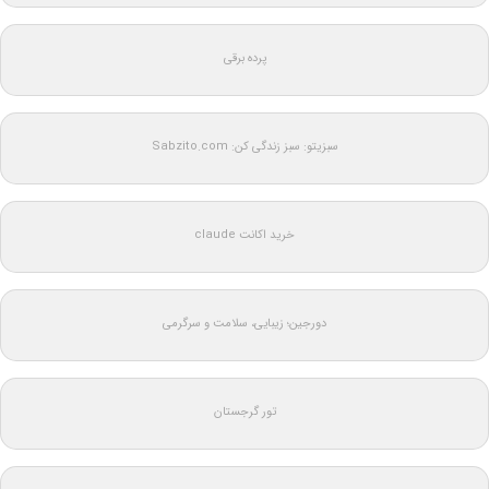
پرده برقی
سبزیتو: سبز زندگی کن: Sabzito.com
خرید اکانت claude
دورجین؛ زیبایی، سلامت و سرگرمی
تور گرجستان