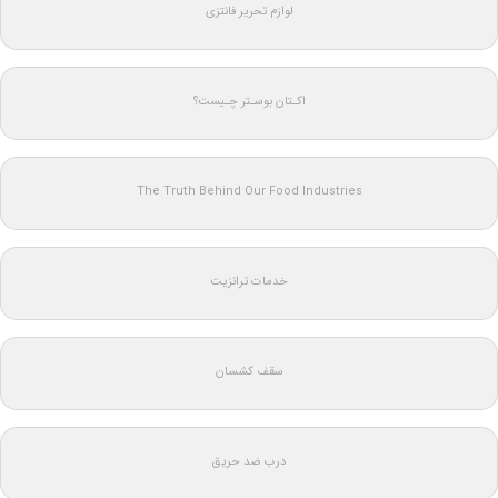
لوازم تحریر فانتزی
اکـتان بوسـتر چـیست؟
The Truth Behind Our Food Industries
خدمات ترانزیت
سقف کشسان
درب ضد حریق