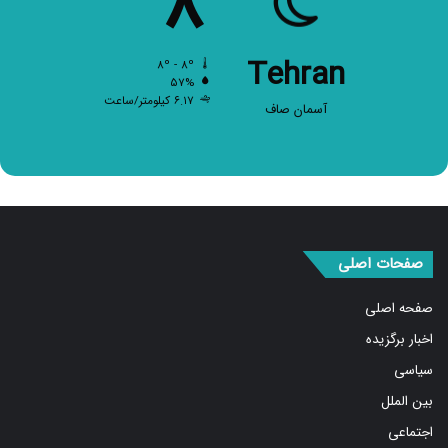
Tehran
۸º - ۸º
۵۷%
۶.۱۷ کیلومتر/ساعت
آسمان صاف
صفحات اصلی
صفحه اصلی
اخبار برگزیده
سیاسی
بین الملل
اجتماعی
اقتصادی