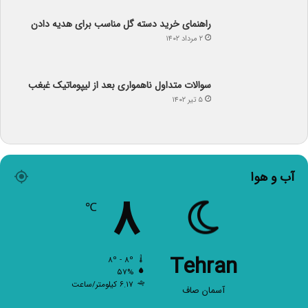
سوالات متداول ناهمواری بعد از لیپوماتیک غبغب
۵ تیر ۱۴۰۲
آب و هوا
۸
℃
Tehran
۸º - ۸º
۵۷%
۶.۱۷ کیلومتر/ساعت
آسمان صاف