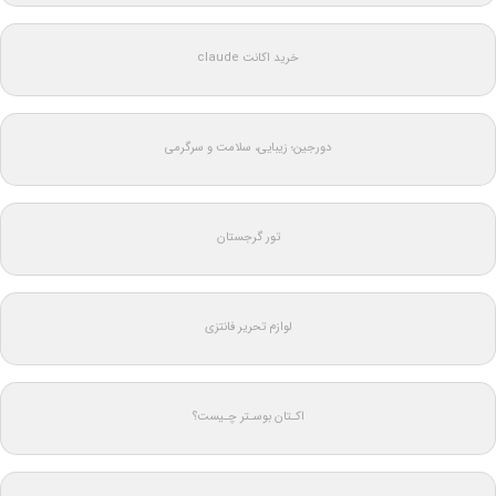
خرید اکانت claude
دورجین؛ زیبایی، سلامت و سرگرمی
تور گرجستان
لوازم تحریر فانتزی
اکـتان بوسـتر چـیست؟