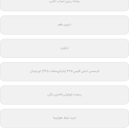
برنامه ریزی اسباب کشی
داروی بلغم
تراوین
لایسنس اصلی آفیس ۳۶۵ (مایکروسافت ۳۶۵) اورجینال
ریموت بلوتوثی فانتزی رنگی
خرید بلیط هواپیما