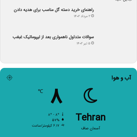
راهنمای خرید دسته گل مناسب برای هدیه دادن
۲ مرداد ۱۴۰۲
سوالات متداول ناهمواری بعد از لیپوماتیک غبغب
۵ تیر ۱۴۰۲
آب و هوا
۸
℃
Tehran
۸º - ۸º
۵۷%
۶.۱۷ کیلومتر/ساعت
آسمان صاف