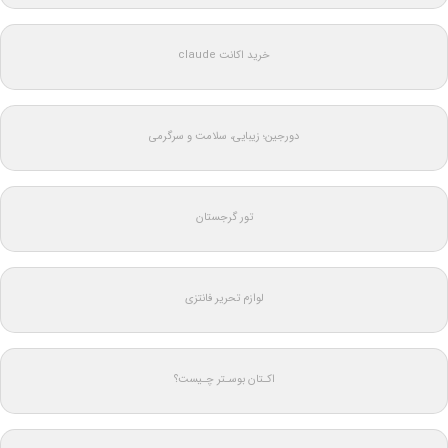
خرید اکانت claude
دورجین؛ زیبایی، سلامت و سرگرمی
تور گرجستان
لوازم تحریر فانتزی
اکـتان بوسـتر چـیست؟