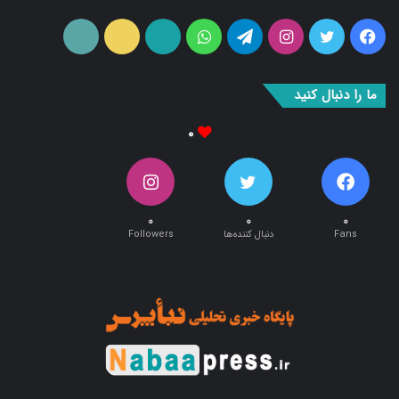
فیس
توییتر
اینستاگرام
تلگرام
واتس
آپارات
ایتا
RSS
بوک
آپ
ما را دنبال کنید
۰
۰
۰
۰
Fans
دنبال کننده‌ها
Followers