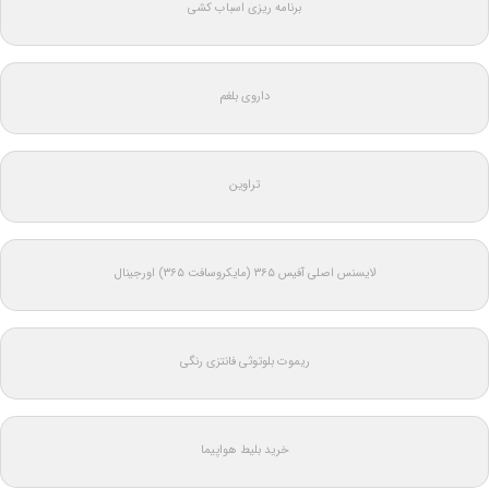
برنامه ریزی اسباب کشی
داروی بلغم
تراوین
لایسنس اصلی آفیس ۳۶۵ (مایکروسافت ۳۶۵) اورجینال
ریموت بلوتوثی فانتزی رنگی
خرید بلیط هواپیما