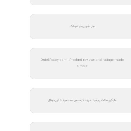
مبل شویی در کوهک
QuickRatey.com : Product reviews and ratings made
simple
مایکروسافت پرشیا: خرید لایسنس محصولات اورجینال