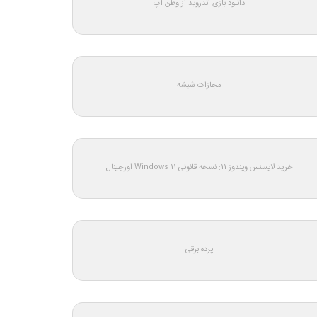
دانلود بازی اندروید از وطن اپ
مجازات شیشه
خرید لایسنس ویندوز 11: نسخه قانونی Windows 11 اورجینال
پرده برقی