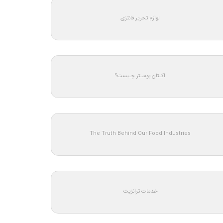
لوازم تحریر فانتزی
اکـتان بوسـتر چـیست؟
The Truth Behind Our Food Industries
خدمات ترانزیت