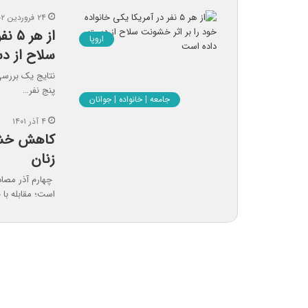
۲۴ فروردین ۱۴۰۲
از ه
اروپا
سلاح از د
نتایج یک بررسی 
پنج نفر…
جامعه | خانواده | جوانان
۴ آذر ۱۴۰۱
کاهش خشون
زنان
است؛ مقابله با