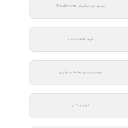
سبزیتو: سبز زندگی کن: Sabzito.com
خرید اکانت claude
دورجین؛ زیبایی، سلامت و سرگرمی
تور گرجستان