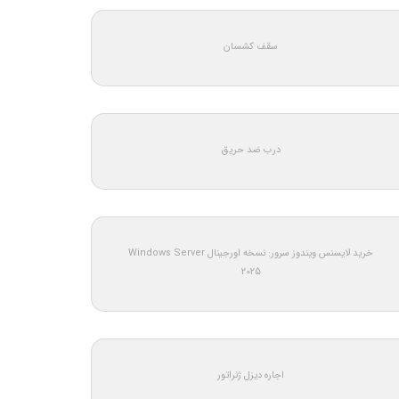
سقف کشسان
درب ضد حریق
خرید لایسنس ویندوز سرور: نسخه اورجینال Windows Server
2025
اجاره دیزل ژنراتور