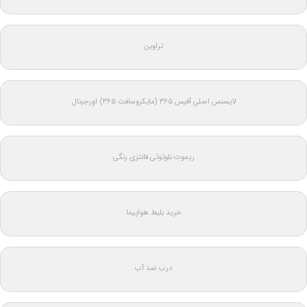
تراوین
لایسنس اصلی آفیس ۳۶۵ (مایکروسافت ۳۶۵) اورجینال
ریموت بلوتوثی فانتزی رنگی
خرید بلیط هواپیما
درب ضد آب