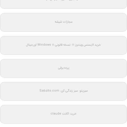
مجازات شیشه
خرید لایسنس ویندوز 11: نسخه قانونی Windows 11 اورجینال
پرده برقی
سبزیتو: سبز زندگی کن: Sabzito.com
خرید اکانت claude