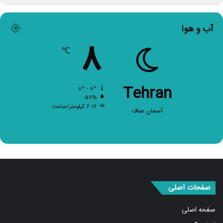
آب و هوا
۸
℃
Tehran
۸º - ۸º
۵۷%
۶.۱۷ کیلومتر/ساعت
آسمان صاف
صفحات اصلی
صفحه اصلی