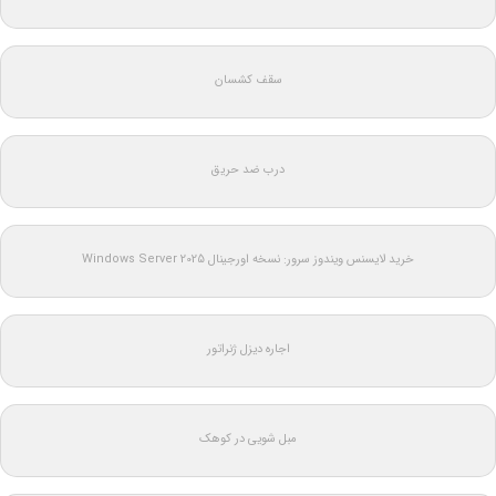
سقف کشسان
درب ضد حریق
خرید لایسنس ویندوز سرور: نسخه اورجینال Windows Server 2025
اجاره دیزل ژنراتور
مبل شویی در کوهک