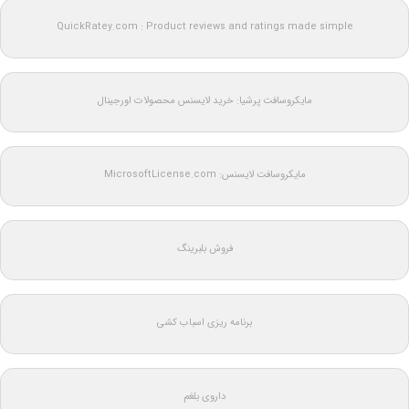
QuickRatey.com : Product reviews and ratings made simple
مایکروسافت پرشیا: خرید لایسنس محصولات اورجینال
مایکروسافت لایسنس: MicrosoftLicense.com
فروش بلبرینگ
برنامه ریزی اسباب کشی
داروی بلغم