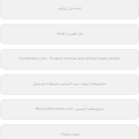
اجاره دیزل ژنراتور
مبل شویی در کوهک
QuickRatey.com : Product reviews and ratings made simple
مایکروسافت پرشیا: خرید لایسنس محصولات اورجینال
مایکروسافت لایسنس: MicrosoftLicense.com
فروش بلبرینگ