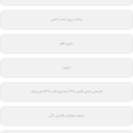
برنامه ریزی اسباب کشی
داروی بلغم
تراوین
لایسنس اصلی آفیس ۳۶۵ (مایکروسافت ۳۶۵) اورجینال
ریموت بلوتوثی فانتزی رنگی