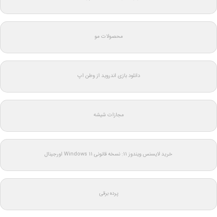
محصولات مو
دانلود بازی اندروید از وطن اپ
مجازات شیشه
خرید لایسنس ویندوز 11: نسخه قانونی Windows 11 اورجینال
پرده برقی