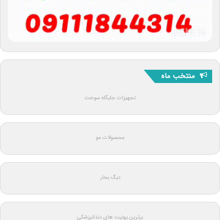
منتخب ماه
تجهیزات جایگاه سوخت
محصولات مو
دیگ بخار
برترین یونیت های دندانپزشکی