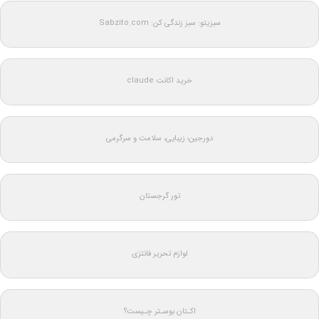
سبزیتو: سبز زندگی کن: Sabzito.com
خرید اکانت claude
دورجین؛ زیبایی، سلامت و سرگرمی
تور گرجستان
لوازم تحریر فانتزی
اکـتان بوسـتر چـیست؟