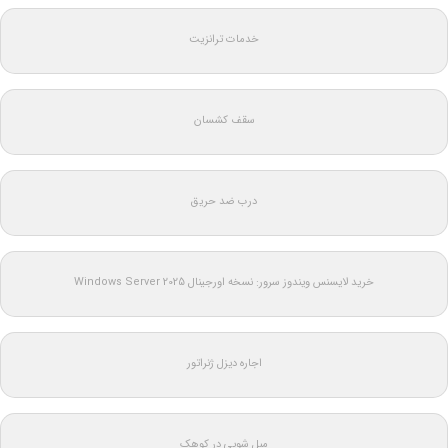
خدمات ترانزیت
سقف کشسان
درب ضد حریق
خرید لایسنس ویندوز سرور: نسخه اورجینال Windows Server 2025
اجاره دیزل ژنراتور
مبل شویی در کوهک