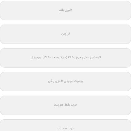
داروی بلغم
تراوین
لایسنس اصلی آفیس ۳۶۵ (مایکروسافت ۳۶۵) اورجینال
ریموت بلوتوثی فانتزی رنگی
خرید بلیط هواپیما
درب ضد آب