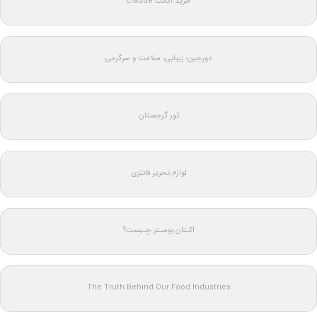
خرید اکانت claude
دورجین؛ زیبایی، سلامت و سرگرمی
تور گرجستان
لوازم تحریر فانتزی
اکـتان بوسـتر چـیست؟
The Truth Behind Our Food Industries