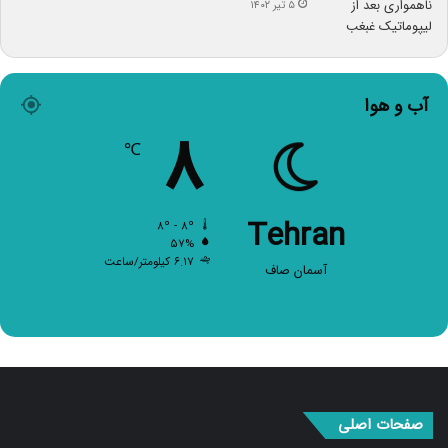
۵ تیر ۱۴۰۲
آب و هوا
۸
℃
Tehran
۸º - ۸º
۵۷%
۶.۱۷ کیلومتر/ساعت
آسمان صاف
صفحات اصلی