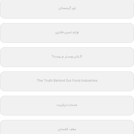
تور گرجستان
لوازم تحریر فانتزی
اکـتان بوسـتر چـیست؟
The Truth Behind Our Food Industries
خدمات ترانزیت
سقف کشسان