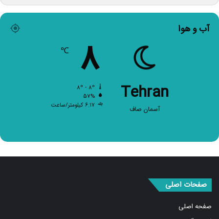
آب و هوا
۸
℃
Tehran
۸º - ۸º
۵۷%
۶.۱۷ کیلومتر/ساعت
آسمان صاف
صفحات اصلی
صفحه اصلی
اخبار برگزیده