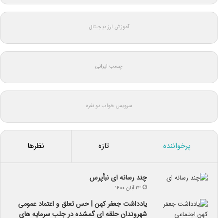
آموزش ارز دیجیتال
چسب ایرانی
سرویس خواب دو نفره
پرخواننده
تازه
نظرها
چند رسانه ای نبأپرس
۲۳ آبان ۱۴۰۰
یادداشت جعفر کهن | حس تعلق و اعتماد عمومی
شهروندان حلقه ای گمشده در جلب سرمایه های