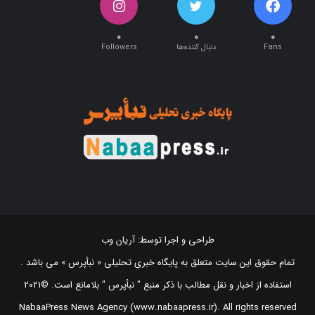
۰
۰
۰
Fans
دنبال کننده‌ها
Followers
طراحی و اجرا توسط:
آریان وب
تمام حقوق این سایت متعلق به پایگاه خبری تحلیلی « نبأپرس » می باشد .
استفاده از اخبار و نقل مطالب با ذکر منبع "‌ نبأپرس " بلامانع است. ©2021
NabaaPress News Agency (www.nabaapress.ir). All rights reserved
طراحی و اجرا توسط آریان وب!