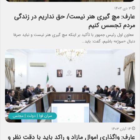
۳ دی ۱۴۰۳
عارف: مچ گیری هنر نیست/ حق نداریم در زندگی
مردم تجسس کنیم
معاون اول رئیس جمهور با تأکید بر اینکه مچ گیری هنر نیست و نباید صرفا
دنبال «سوژه» باشیم، گفت: باید…
سران قوا | دولت | مجلس
۱۴ آبان ۱۴۰۳
عارف: واگذاری اموال مازاد و راکد باید با دقت نظر و