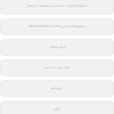
مایکروسافت پرشیا: خرید لایسنس محصولات اورجینال
مایکروسافت لایسنس: MicrosoftLicense.com
فروش بلبرینگ
برنامه ریزی اسباب کشی
داروی بلغم
تراوین