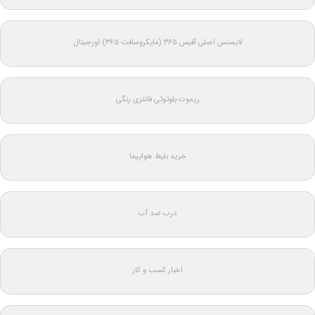
لایسنس اصلی آفیس ۳۶۵ (مایکروسافت ۳۶۵) اورجینال
ریموت بلوتوثی فانتزی رنگی
خرید بلیط هواپیما
درب ضد آب
اخبار کسب و کار