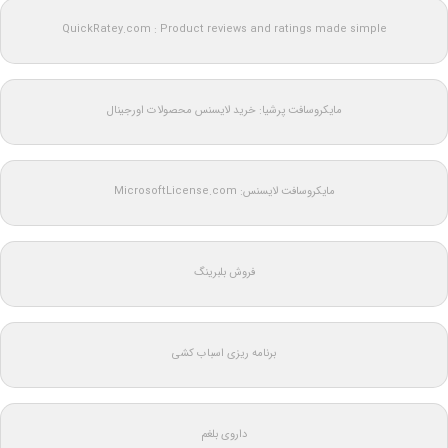
QuickRatey.com : Product reviews and ratings made simple
مایکروسافت پرشیا: خرید لایسنس محصولات اورجینال
مایکروسافت لایسنس: MicrosoftLicense.com
فروش بلبرینگ
برنامه ریزی اسباب کشی
داروی بلغم