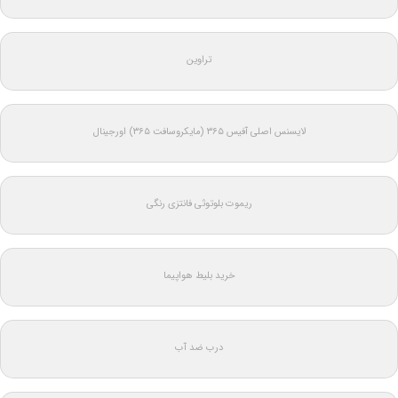
تراوین
لایسنس اصلی آفیس ۳۶۵ (مایکروسافت ۳۶۵) اورجینال
ریموت بلوتوثی فانتزی رنگی
خرید بلیط هواپیما
درب ضد آب