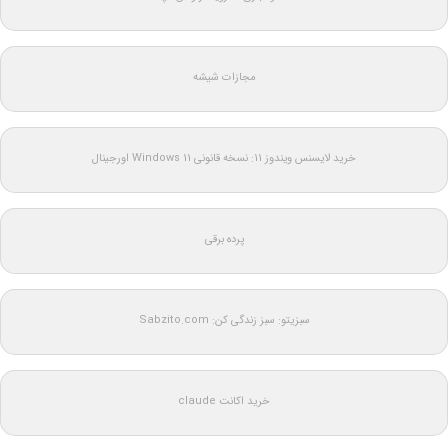
مجازات شیشه
خرید لایسنس ویندوز 11: نسخه قانونی Windows 11 اورجینال
پرده برقی
سبزیتو: سبز زندگی کن: Sabzito.com
خرید اکانت claude