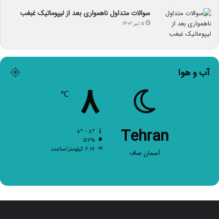
سوالات متداول ناهمواری بعد از لیپوماتیک غبغب
۵ تیر ۱۴۰۲
آب و هوا
۸
℃
Tehran
۸º - ۸º
۵۷%
۶.۱۷ کیلومتر/ساعت
آسمان صاف