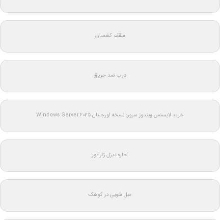
سقف کشسان
درب ضد حریق
خرید لایسنس ویندوز سرور: نسخه اورجینال Windows Server 2025
اجاره دیزل ژنراتور
مبل شویی در کوهک