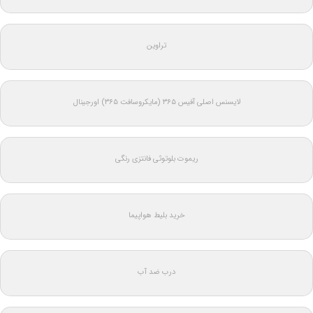
تراوین
لایسنس اصلی آفیس ۳۶۵ (مایکروسافت ۳۶۵) اورجینال
ریموت بلوتوثی فانتزی رنگی
خرید بلیط هواپیما
درب ضد آب