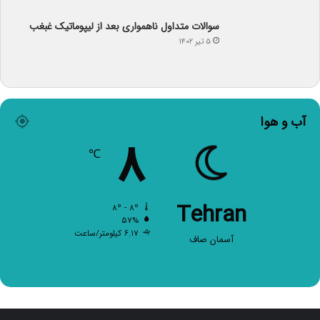
سوالات متداول ناهمواری بعد از لیپوماتیک غبغب
۵ تیر ۱۴۰۲
آب و هوا
۸
℃
Tehran
۸º - ۸º
۵۷%
۶.۱۷ کیلومتر/ساعت
آسمان صاف