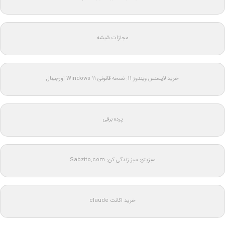
مجازات شیشه
خرید لایسنس ویندوز 11: نسخه قانونی Windows 11 اورجینال
پرده برقی
سبزیتو: سبز زندگی کن: Sabzito.com
خرید اکانت claude