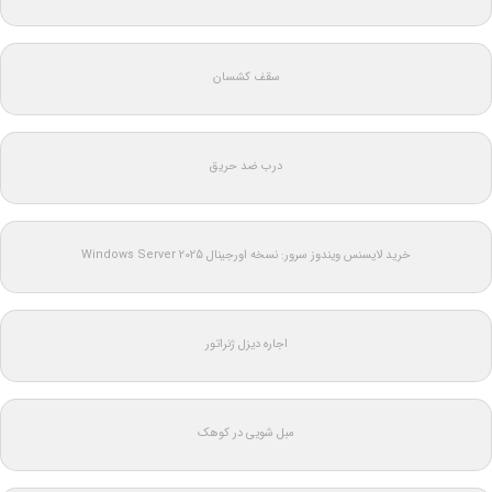
سقف کشسان
درب ضد حریق
خرید لایسنس ویندوز سرور: نسخه اورجینال Windows Server 2025
اجاره دیزل ژنراتور
مبل شویی در کوهک