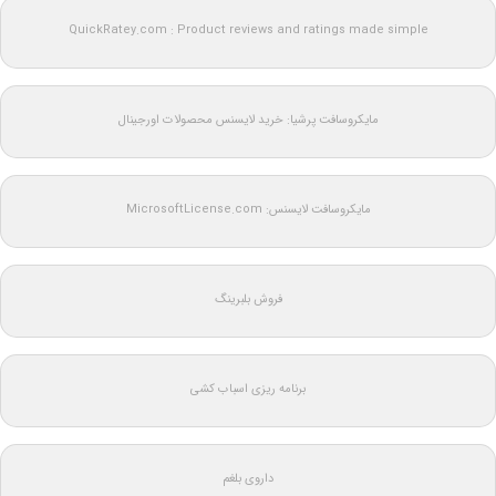
QuickRatey.com : Product reviews and ratings made simple
مایکروسافت پرشیا: خرید لایسنس محصولات اورجینال
مایکروسافت لایسنس: MicrosoftLicense.com
فروش بلبرینگ
برنامه ریزی اسباب کشی
داروی بلغم