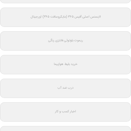
لایسنس اصلی آفیس ۳۶۵ (مایکروسافت ۳۶۵) اورجینال
ریموت بلوتوثی فانتزی رنگی
خرید بلیط هواپیما
درب ضد آب
اخبار کسب و کار