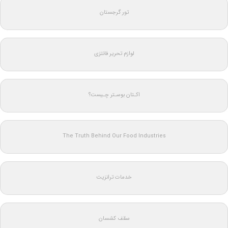
تور گرجستان
لوازم تحریر فانتزی
اکـتان بوسـتر چـیست؟
The Truth Behind Our Food Industries
خدمات ترانزیت
سقف کشسان