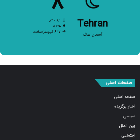
۸
℃
Tehran
۸º - ۸º
۵۷%
۶.۱۷ کیلومتر/ساعت
آسمان صاف
صفحات اصلی
صفحه اصلی
اخبار برگزیده
سیاسی