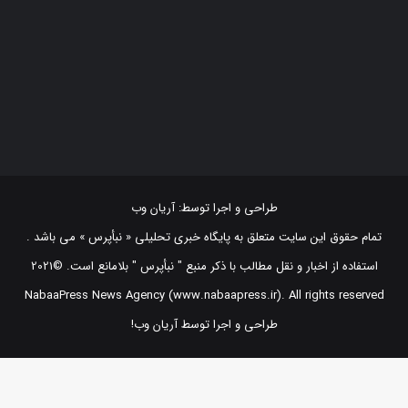
Fans
دنبال کننده‌ها
Followers
طراحی و اجرا توسط:
آریان وب
تمام حقوق این سایت متعلق به پایگاه خبری تحلیلی « نبأپرس » می باشد .
استفاده از اخبار و نقل مطالب با ذکر منبع "‌ نبأپرس " بلامانع است. ©2021
NabaaPress News Agency (www.nabaapress.ir). All rights reserved
طراحی و اجرا توسط آریان وب!