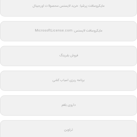
مایکروسافت پرشیا: خرید لایسنس محصولات اورجینال
مایکروسافت لایسنس: MicrosoftLicense.com
فروش بلبرینگ
برنامه ریزی اسباب کشی
داروی بلغم
تراوین