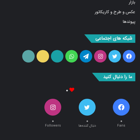
فیلم
بازار
عکس و طرح و کاریکاتور
پیوندها
شبکه های اجتماعی
فیس
توییتر
اینستاگرام
تلگرام
واتس
آپارات
ایتا
RSS
بوک
آپ
ما را دنبال کنید
۰
۰
۰
۰