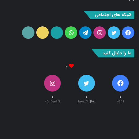
شبکه های اجتماعی
فیس
توییتر
اینستاگرام
تلگرام
واتس
آپارات
ایتا
RSS
بوک
آپ
ما را دنبال کنید
۰
۰
۰
۰
Fans
دنبال کننده‌ها
Followers