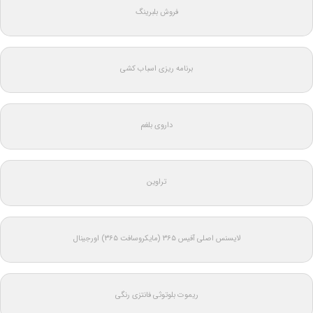
فروش بلبرینگ
برنامه ریزی اسباب کشی
داروی بلغم
تراوین
لایسنس اصلی آفیس ۳۶۵ (مایکروسافت ۳۶۵) اورجینال
ریموت بلوتوثی فانتزی رنگی