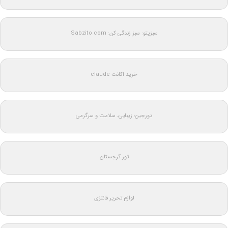
سبزیتو: سبز زندگی کن: Sabzito.com
خرید اکانت claude
دورجین؛ زیبایی، سلامت و سرگرمی
تور گرجستان
لوازم تحریر فانتزی