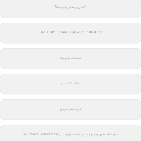
اکـتان بوسـتر چـیست؟
The Truth Behind Our Food Industries
خدمات ترانزیت
سقف کشسان
درب ضد حریق
خرید لایسنس ویندوز سرور: نسخه اورجینال Windows Server 2025