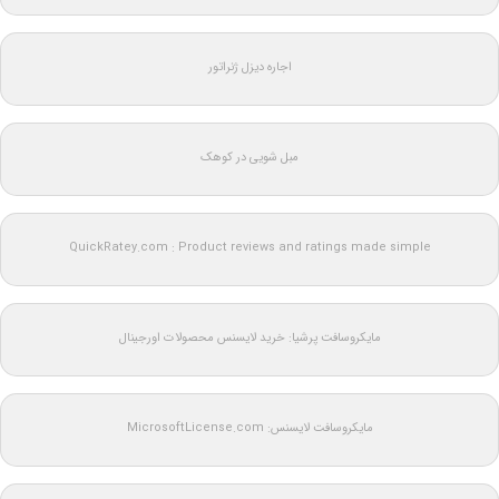
اجاره دیزل ژنراتور
مبل شویی در کوهک
QuickRatey.com : Product reviews and ratings made simple
مایکروسافت پرشیا: خرید لایسنس محصولات اورجینال
مایکروسافت لایسنس: MicrosoftLicense.com