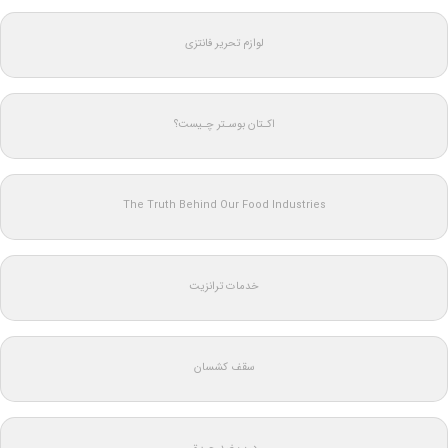
لوازم تحریر فانتزی
اکـتان بوسـتر چـیست؟
The Truth Behind Our Food Industries
خدمات ترانزیت
سقف کشسان