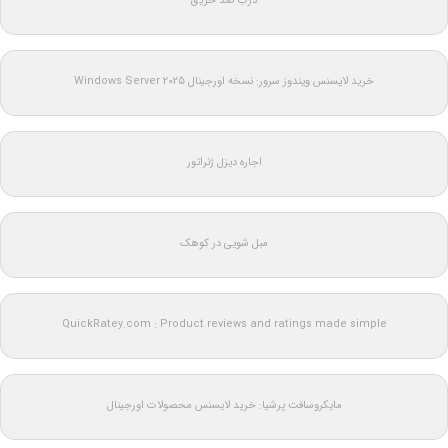
درب ضد حریق
خرید لایسنس ویندوز سرور: نسخه اورجینال Windows Server 2025
اجاره دیزل ژنراتور
مبل شویی در کوهک
QuickRatey.com : Product reviews and ratings made simple
مایکروسافت پرشیا: خرید لایسنس محصولات اورجینال