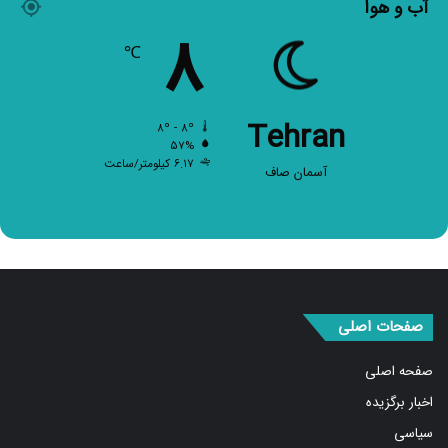
۸
℃
Tehran
۸º - ۸º
۵۷%
۶.۱۷ کیلومتر/ساعت
آسمان صاف
صفحات اصلی
صفحه اصلی
اخبار برگزیده
سیاسی