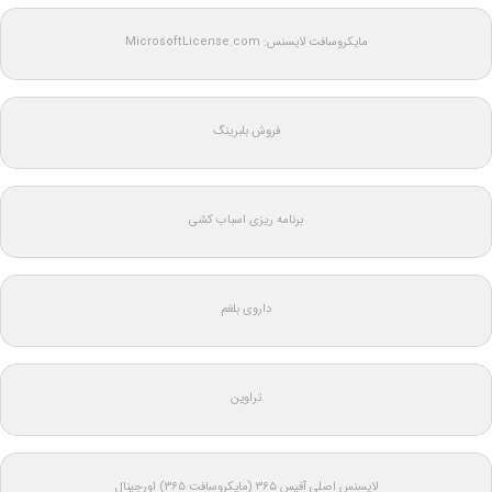
مایکروسافت لایسنس: MicrosoftLicense.com
فروش بلبرینگ
برنامه ریزی اسباب کشی
داروی بلغم
تراوین
لایسنس اصلی آفیس ۳۶۵ (مایکروسافت ۳۶۵) اورجینال