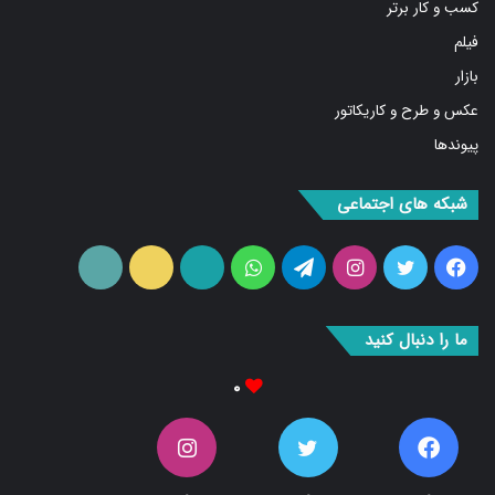
فیلم
بازار
عکس و طرح و کاریکاتور
پیوندها
شبکه های اجتماعی
فیس
توییتر
اینستاگرام
تلگرام
واتس
آپارات
ایتا
RSS
بوک
آپ
ما را دنبال کنید
۰
۰
۰
۰