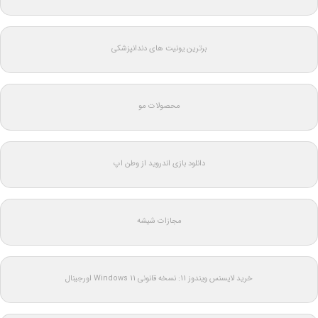
برترین یونیت های دندانپزشکی
محصولات مو
دانلود بازی اندروید از وطن اپ
مجازات شیشه
خرید لایسنس ویندوز 11: نسخه قانونی Windows 11 اورجینال