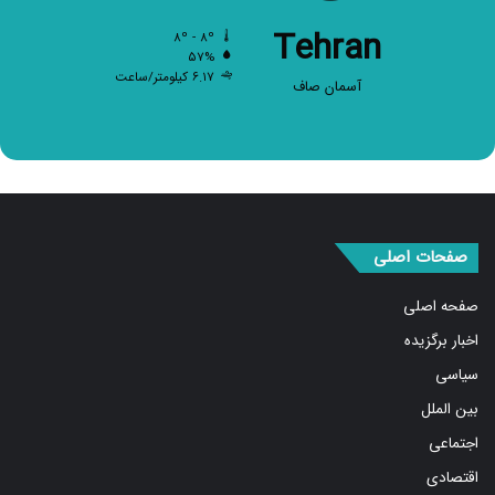
Tehran
۸º - ۸º
۵۷%
۶.۱۷ کیلومتر/ساعت
آسمان صاف
صفحات اصلی
صفحه اصلی
اخبار برگزیده
سیاسی
بین الملل
اجتماعی
اقتصادی