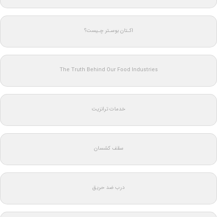
اکـتان بوسـتر چـیست؟
The Truth Behind Our Food Industries
خدمات ترانزیت
سقف کشسان
درب ضد حریق