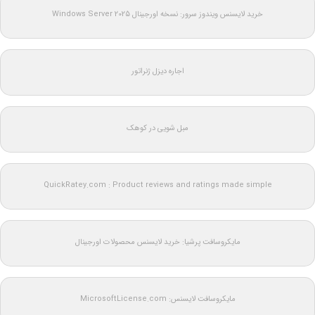
خرید لایسنس ویندوز سرور: نسخه اورجینال Windows Server 2025
اجاره دیزل ژنراتور
مبل شویی در کوهک
QuickRatey.com : Product reviews and ratings made simple
مایکروسافت پرشیا: خرید لایسنس محصولات اورجینال
مایکروسافت لایسنس: MicrosoftLicense.com