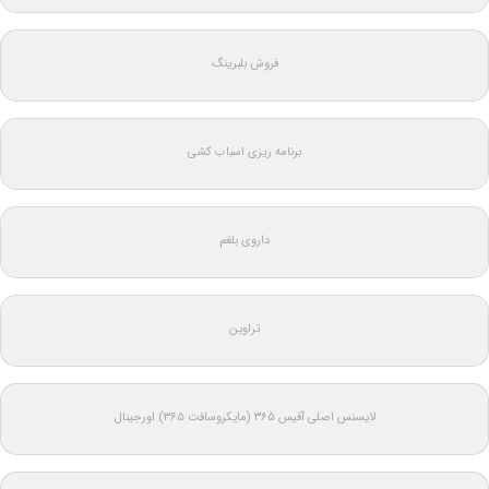
فروش بلبرینگ
برنامه ریزی اسباب کشی
داروی بلغم
تراوین
لایسنس اصلی آفیس ۳۶۵ (مایکروسافت ۳۶۵) اورجینال