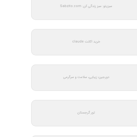
سبزیتو: سبز زندگی کن: Sabzito.com
خرید اکانت claude
دورجین؛ زیبایی، سلامت و سرگرمی
تور گرجستان