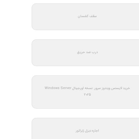
سقف کشسان
درب ضد حریق
خرید لایسنس ویندوز سرور: نسخه اورجینال Windows Server
2025
اجاره دیزل ژنراتور