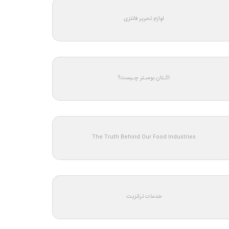
لوازم تحریر فانتزی
اکـتان بوسـتر چـیست؟
The Truth Behind Our Food Industries
خدمات ترانزیت