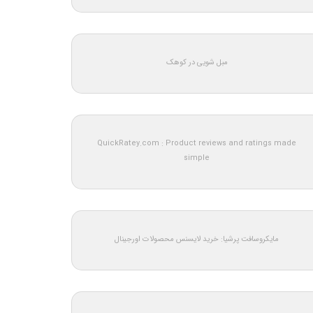
مبل شویی در کوهک
QuickRatey.com : Product reviews and ratings made
simple
مایکروسافت پرشیا: خرید لایسنس محصولات اورجینال