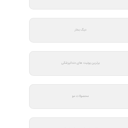
دیگ بخار
برترین یونیت های دندانپزشکی
محصولات مو