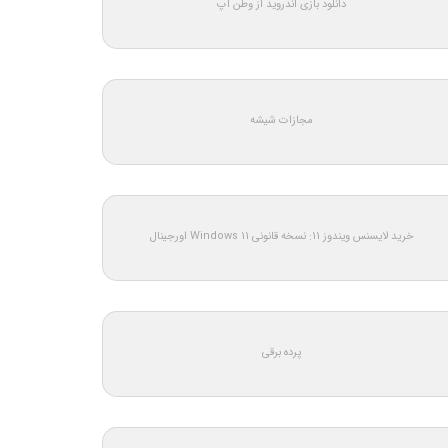
دانلود بازی اندروید از وطن اپ
مجازات شیشه
خرید لایسنس ویندوز 11: نسخه قانونی Windows 11 اورجینال
پرده برقی